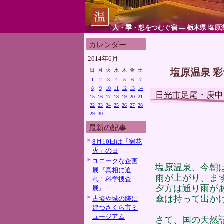
人・季・想をつむぐ宿 ― 栃木県 塩原
カレンダー
2014年6月
塩原温泉 
日
月
火
水
木
金
土
1
2
3
4
5
6
7
8
9
10
11
12
13
14
日光市足尾・庚申
15
16
17
18
19
20
21
22
23
24
25
26
27
28
29
30
最新の記事
8月10日は『宿花
火」の日
ユニークな企画
塩原温泉、今朝
展『真相に迫
雨が上がり、ま
れ！科学捜査
夕方は通り雨が
展』
傘は持って出か
古墳や城の跡に
建つさくら市ミ
ュージアム
さて、国の天然