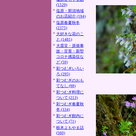
(1529)
塩原・那須地域
のお店紹介 (194)
塩原春夏秋冬
(2375)
大好きな花のこ
と (1481)
大震災・原発事
故・災害・新型
コロナ感染症な
ど (59)
彩つむぎいろい
ろ (295)
彩つむぎのおも
てなし (98)
彩つむぎ料理に
ついて (213)
彩つむぎ春夏秋
冬 (334)
彩つむぎ館内に
ついて (71)
栃木よもやま話
(560)