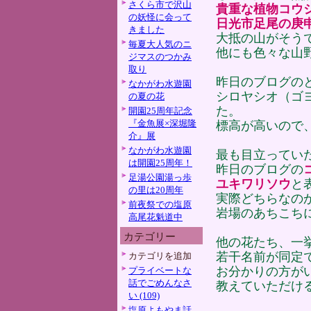
さくら市で沢山
貴重な植物コウ
の妖怪に会って
日光市足尾の庚
きました
大抵の山がそう
毎夏大人気のニ
他にも色々な山
ジマスのつかみ
取り
昨日のブログの
なかがわ水遊園
シロヤシオ（ゴ
の夏の花
た。
開園25周年記念
『金魚展×深堀隆
標高が高いので
介』展
なかがわ水遊園
最も目立ってい
は開園25周年！
昨日のブログの
足湯公園湯っ歩
ユキワリソウ
と
の里は20周年
実際どちらなの
前夜祭での塩原
岩場のあちこち
高尾花魁道中
カテゴリー
他の花たち、一
若干名前が同定
カテゴリを追加
お分かりの方が
プライベートな
話でごめんなさ
教えていただけ
い (109)
塩原よもやま話