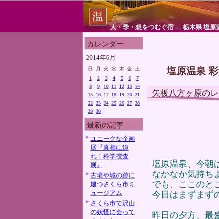
人・季・想をつむぐ宿 ― 栃木県 塩原
カレンダー
2014年6月
塩原温泉 
日
月
火
水
木
金
土
1
2
3
4
5
6
7
8
9
10
11
12
13
14
矢板八方ヶ原のレ
15
16
17
18
19
20
21
22
23
24
25
26
27
28
29
30
最新の記事
ユニークな企画
展『真相に迫
れ！科学捜査
塩原温泉、今朝
展』
なかなか気持ち
古墳や城の跡に
でも、ここのと
建つさくら市ミ
ュージアム
今日はまずまず
さくら市で沢山
の妖怪に会って
昨日の夕方、最