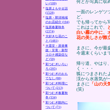
何とか写真に収
い (109)
塩原よもやま話
一面のレンゲツ
(1528)
ど、
塩原・那須地域
でも帰ってから
のお店紹介 (194)
これはこれで、
塩原春夏秋冬
(2374)
白い霧の中に、
大好きな花のこ
花の美しさが際
と (1481)
大震災・原発事
まさに、今が最
故・災害・新型
今週末くらいま
コロナ感染症な
ど (59)
帰り道、やはり
彩つむぎいろい
く・・・
ろ (295)
狐につまされた
彩つむぎのおも
てなし (98)
渓から水蒸気が
彩つむぎ料理に
まさに
「山の天
ついて (213)
(笑)
彩つむぎ春夏秋
冬 (334)
彩つむぎ館内に
ついて (71)