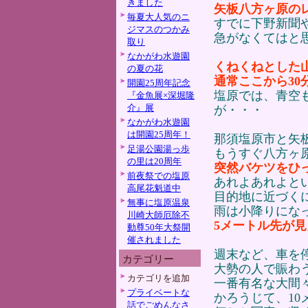
きました
矢板八方ヶ原の
毎夏大人気のニ
すでに下野新聞
ジマスのつかみ
急がなくてはと
取り
なかがわ水遊園
くねくねとした
の夏の花
通常ここから30
開園25周年記念
塩原では、青空
『金魚展×深堀隆
介』展
が・・・
なかがわ水遊園
は開園25周年！
那須塩原市と矢
足湯公園湯っ歩
もうすぐ八方ヶ
の里は20周年
突然バケツをひ
前夜祭での塩原
あれよあれよと
高尾花魁道中
目的地に近づく
無事に塩原温泉
雨は小降りにな
川崎大師厄除不
5メートル先が
動尊50年大祭開
催されました
週末など、車を
カテゴリー
大勢の人で賑わ
カテゴリを追加
一番有名な大間
プライベートな
かろうじて、1
話でごめんなさ