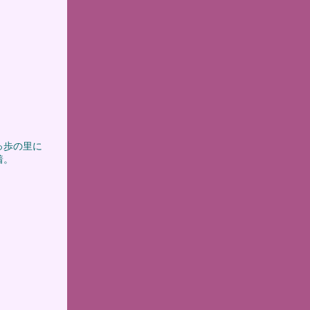
っ歩の里に
着。