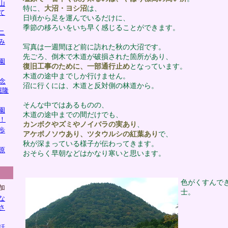
山
特に、
大沼・ヨシ沼
は、
て
日頃から足を運んでいるだけに、
季節の移ろいをいち早く感じることができます。
ニ
み
写真は一週間ほど前に訪れた秋の大沼です。
先ごろ、倒木で木道が破損された箇所があり、
園
復旧工事のために、一部通行止め
となっています。
木道の途中までしか行けません。
念
沼に行くには、木道と反対側の林道から。
堀隆
そんな中ではあるものの、
園
木道の途中までの間だけでも、
！
カンボクやズミやノイバラの実あり
、
歩
アケボノソウあり、ツタウルシの紅葉あり
で、
秋が深まっている様子が伝わってきます。
原
おそらく早朝などはかなり寒いと思います。
色がくすんで
加
士。
な
さ
話