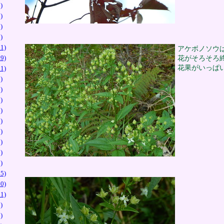
)
)
)
)
1)
アケボノソウ
9)
花がそろそろ
花果がいっぱ
1)
)
)
)
)
)
)
)
)
)
5)
0)
1)
)
)