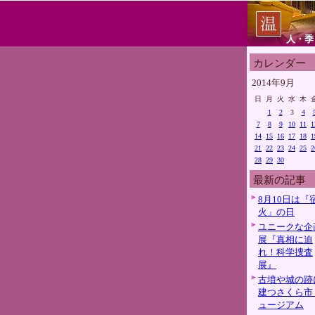
人・季
カレンダー
2014年9月
日
月
火
水
木
1
2
3
4
7
8
9
10
11
1
14
15
16
17
18
1
21
22
23
24
25
2
28
29
30
最新の記事
8月10日は『
火」の日
ユニークな企
展『真相に迫
れ！科学捜査
展』
古墳や城の跡
建つさくら市
ュージアム