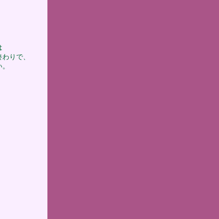
は
終わりで、
い。