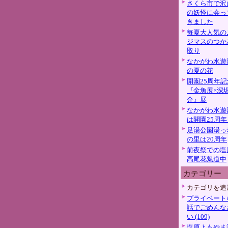
さくら市で沢
の妖怪に会っ
きました
毎夏大人気の
ジマスのつか
取り
なかがわ水遊
の夏の花
開園25周年記
『金魚展×深
介』展
なかがわ水遊
は開園25周年
足湯公園湯っ
の里は20周年
前夜祭での塩
高尾花魁道中
カテゴリー
カテゴリを追
プライベート
話でごめんな
い (109)
塩原よもやま