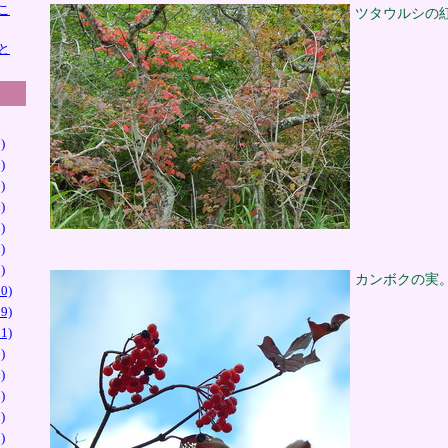
こ
ツタウルシの
と
)
)
)
)
)
)
)
カンボクの実
0)
9)
1)
)
)
)
)
)