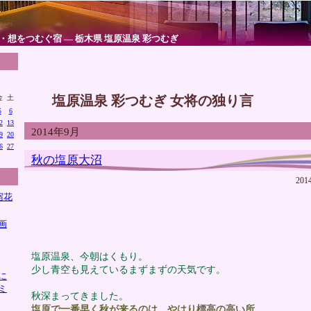
・想をつむぐ宿 ― 栃木県 塩原温泉 彩つむぎ
塩原温泉 彩つむぎ 女将の独り言
金
土
5
6
2
13
2014年9月
9
20
6
27
秋の塩原大沼
201
宿花
画
塩原温泉、今朝はくもり。
少し青空も見えているまずまずの天気です。
に
ミ
秋深まってきました。
塩原で一番早く秋が来るのは、やはり標高の高い所
。