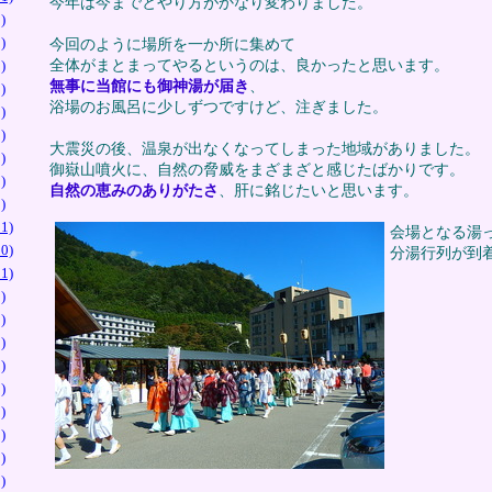
今年は今までとやり方がかなり変わりました。
)
)
今回のように場所を一か所に集めて
全体がまとまってやるというのは、良かったと思います。
)
無事に当館にも御神湯が届き
、
)
浴場のお風呂に少しずつですけど、注ぎました。
)
)
大震災の後、温泉が出なくなってしまった地域がありました。
)
御嶽山噴火に、自然の脅威をまざまざと感じたばかりです。
)
自然の恵みのありがたさ
、肝に銘じたいと思います。
)
1)
会場となる湯
0)
分湯行列が到
1)
)
)
)
)
)
)
)
)
)