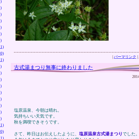
)
)
)
)
)
)
)
1)
0)
|
パーマリンク
|
1)
)
古式湯まつり無事に終わりました
)
201
)
)
)
)
)
塩原温泉、今朝は晴れ。
)
気持ちいい天気です。
)
秋を満喫できそうです。
1)
0)
さて、昨日はお伝えしたように、
塩原温泉古式湯まつり
でした
1)