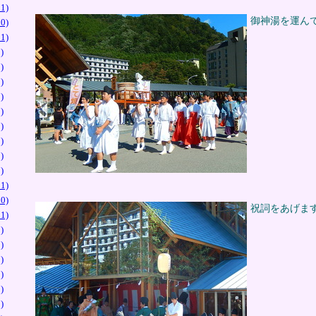
1)
御神湯を運ん
0)
1)
)
)
)
)
)
)
)
)
)
1)
0)
祝詞をあげま
1)
)
)
)
)
)
)