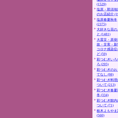
(1529)
塩原・那須地
のお店紹介 (19
塩原春夏秋冬
(2375)
大好きな花の
と (1481)
大震災・原発
故・災害・新
コロナ感染症
ど (59)
彩つむぎいろ
ろ (295)
彩つむぎのお
てなし (98)
彩つむぎ料理
ついて (213)
彩つむぎ春夏
冬 (334)
彩つむぎ館内
ついて (71)
栃木よもやま
(560)