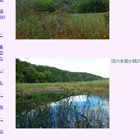
域
4)
こ
事
型
な
沼の水面が鏡
い
も
に
秋
に
話