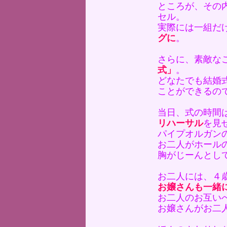
ところが、その
セル。
実際には一組だ
グに
。
さらに、素敵な
式」
。
どなたでも結婚
ことができるの
当日、式の時間
リハーサル
を見
パイプオルガン
お二人がホール
胸がじーんとし
お二人には、４
お嬢さんも一緒
お二人のお互い
お嬢さんがお二