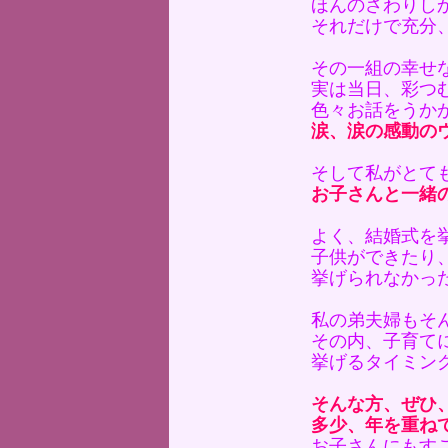
ほんのさわりし
それだけで充分
その一組の幸せ
実は当日、彩つ
色々お話をうか
涙、涙の感動の
そして私がとて
お子さんと一緒
よく、結婚式を
子供ができたり
挙げられなかっ
私の弟夫婦もそ
その内、子育て
挙げるタイミン
そんな方、ぜひ
多少、年を重ね
お子さんにもす