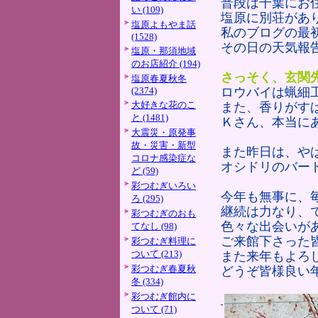
普段は千葉にお
い (109)
塩原に別荘があ
塩原よもやま話
私のブログの最
(1528)
その日の天気報
塩原・那須地域
のお店紹介 (194)
さっそく、玄関
塩原春夏秋冬
(2374)
ロウバイは蝋細
大好きな花のこ
また、香りがす
と (1481)
Ｋさん、本当に
大震災・原発事
故・災害・新型
また昨日は、や
コロナ感染症な
オシドリのバー
ど (59)
彩つむぎいろい
今年も無事に、
ろ (295)
継続は力なり、
彩つむぎのおも
色々な出会いが
てなし (98)
ご来館下さった
彩つむぎ料理に
ついて (213)
また来年もよろ
彩つむぎ春夏秋
どうぞ皆様良い
冬 (334)
彩つむぎ館内に
ついて (71)