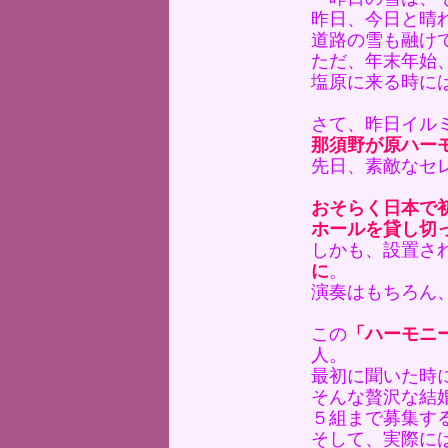
昨日、今日と晴
道路の雪も融け
ただ、年末年始
塩原に来る時に
さて、昨日イル
那須野が原ハー
先日、素敵なセ
おそらく日本で
ホールを貸し切
しかも、設置さ
に
。
演奏はもちろん
この
「ハーモニ
人。
最初に聞いた時
そんな贅沢な結
５組まで募集す
そして、実際に