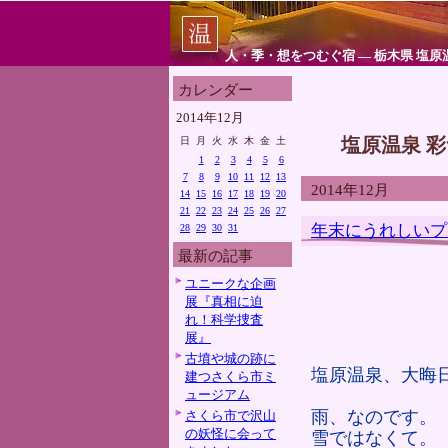
人・季・想をつむぐ宿 ― 栃木県 塩原
カレンダー
2014年12月
塩原温泉 
日
月
火
水
木
金
土
1
2
3
4
5
6
7
8
9
10
11
12
13
2014年12月
14
15
16
17
18
19
20
21
22
23
24
25
26
27
年末にうれしいプ
28
29
30
31
最新の記事
ユニークな企画
展『真相に迫
れ！科学捜査
展』
古墳や城の跡に
塩原温泉、大晦
建つさくら市ミ
ュージアム
雨、なのです。
さくら市で沢山
の妖怪に会って
雪ではなくて。