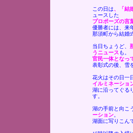
この日は
、「結
ュースした
プロポーズの言
優勝者には、来年
那須町から結婚
当日ちょうど、
うニュース
も。
官民一体となっ
表彰式の後、雪
花火はその日一
イルミネーション
湖に沿ってぐる
す。
湖の手前と向こ
ーション
。
湖面に写りこん