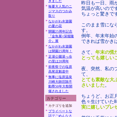
きました
昨日も一日、雨
毎夏大人気のニ
気温が高いので
ジマスのつかみ
ちょっと驚きで
取り
なかがわ水遊園
このまま雪にな
の夏の花
す。
開園25周年記念
例年、年末年始
『金魚展×深堀隆
できれば雪かき
介』展
なかがわ水遊園
は開園25周年！
さて、
年末の慌
足湯公園湯っ歩
とっても嬉しい
の里は20周年
前夜祭での塩原
夜、突然、私の
高尾花魁道中
て、
無事に塩原温泉
とても素敵な大
川崎大師厄除不
さいました
。
動尊50年大祭開
催されました
ちょうど、お正
カテゴリー
色々生けていた
カテゴリを追加
実に嬉しいプレ
プライベートな
話でごめんなさ