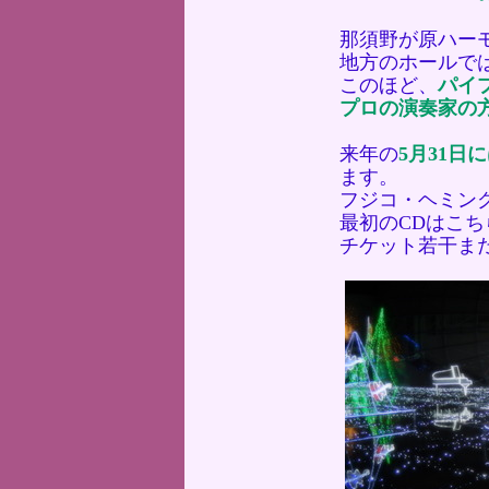
那須野が原ハー
地方のホールで
このほど、
パイ
プロの演奏家の
来年の
5月31
ます。
フジコ・ヘミン
最初のCDはこ
チケット若干ま