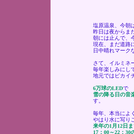
塩原温泉、今朝
昨日は夜からま
朝には止んで、
現在、まだ道路
日中晴れマーク
さて、イルミネ
毎年楽しみにし
地元ではピカイ
6万球のLED
で
雪の降る日の音
す。
毎年、本当によ
やはり水に写り
来年の1月12日
17：00～22：3