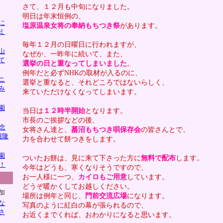
さて、１２月も中旬になりました。
明日は年末恒例の、
に
塩原温泉女将の奉納もちつき祭
があります。
ミ
毎年１２月の日曜日に行われますが、
山
なぜか、一昨年に続いて、また、
て
選挙の日と重なってしまいました
。
例年だと必ずNHKの取材が入るのに、
ニ
選挙と重なると、それどころではないらしく、
み
来ていただけなくなってしまいます。
園
当日は
１２時半開始
となります。
市長のご挨拶などの後、
念
女将さん達と、
蟇沼もちつき唄保存会
の皆さんとで、
堀隆
力を合わせて餅つきをします。
園
ついたお餅は、見に来て下さった方に
無料で配布
します。
！
今年はどうも、寒くなりそうですので、
お一人様に一つ、
カイロもご用意
しています。
どうぞ暖かくしてお越しください。
加
場所は例年と同じ、
門前交流広場
になります。
な
写真のように紅白の幕が張られるので、
さ
お近くまでくれば、おわかりになると思います。