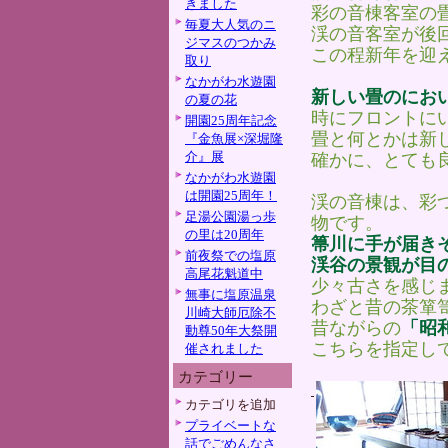
きました
彩の音棟客室の
毎夏大人気のニ
渓の音客室が後
ジマスのつかみ
この程新年を迎
取り
なかがわ水遊園
新しい畳のにお
の夏の花
時にフロントに
開園25周年記念
畳と何とかは新
『金魚展×深堀隆
介』展
確かに、とても
なかがわ水遊園
は開園25周年！
渓の音棟は、彩
足湯公園湯っ歩
物です。
の里は20周年
箒川に手が届き
前夜祭での塩原
渓谷の景観が目
高尾花魁道中
少々古さを感じ
無事に塩原温泉
わざと昔の茶箪
川崎大師厄除不
昔ながらの
「昭
動尊50年大祭開
こちらを指定し
催されました
カテゴリー
カテゴリを追加
プライベートな
話でごめんなさ