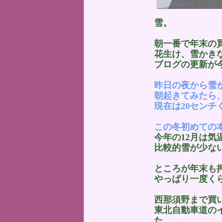
雪。
朝一番で年末の
花生け、雪かき
ブログの更新が
昨日の夜から雪
朝起きてみたら、
現在は20センチ
この冬初めての
今年の12月は気
比較的雪が少な
ところが年末も
やっぱり一度く
西那須野まで買
東北自動車道の
た。