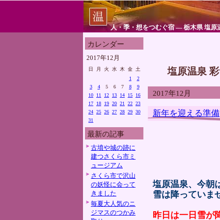
人・季・想をつむぐ宿 ― 栃木県 塩原
カレンダー
2017年12月
塩原温泉 
日
月
火
水
木
金
土
1
2
3
4
5
6
7
8
9
2017年12月
10
11
12
13
14
15
16
17
18
19
20
21
22
23
新年を迎える準備
24
25
26
27
28
29
30
31
最新の記事
古墳や城の跡に
建つさくら市ミ
ュージアム
さくら市で沢山
塩原温泉、今朝
の妖怪に会って
きました
雪は降っていま
毎夏大人気のニ
ジマスのつかみ
昨日は一日雪が