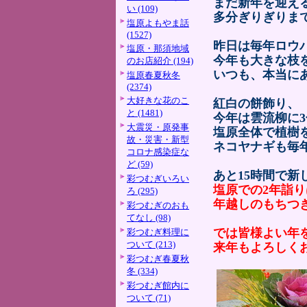
まだ新年を迎え
い (109)
多分ぎりぎりま
塩原よもやま話
(1527)
昨日は毎年ロウ
塩原・那須地域
今年も大きな枝
のお店紹介 (194)
いつも、本当に
塩原春夏秋冬
(2374)
大好きな花のこ
紅白の餅飾り、
と (1481)
今年は雲流柳に
大震災・原発事
塩原全体で植樹
故・災害・新型
ネコヤナギも毎
コロナ感染症な
ど (59)
あと15時間で新
彩つむぎいろい
塩原での2年詣
ろ (295)
年越しのもちつ
彩つむぎのおも
てなし (98)
では皆様よい年
彩つむぎ料理に
ついて (213)
来年もよろしく
彩つむぎ春夏秋
冬 (334)
彩つむぎ館内に
ついて (71)