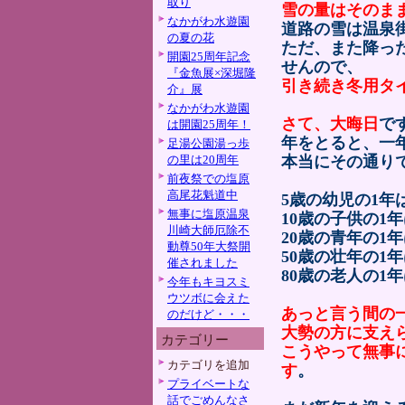
取り
雪の量はそのま
なかがわ水遊園
道路の雪は温泉
の夏の花
ただ、また降っ
開園25周年記念
せんので、
『金魚展×深堀隆
引き続き冬用タ
介』展
なかがわ水遊園
さて、大晦日
で
は開園25周年！
年をとると、一
足湯公園湯っ歩
の里は20周年
本当にその通り
前夜祭での塩原
高尾花魁道中
5歳の幼児の1年
無事に塩原温泉
10歳の子供の1年
川崎大師厄除不
20歳の青年の1年
動尊50年大祭開
50歳の壮年の1年
催されました
80歳の老人の1年
今年もキヨスミ
ウツボに会えた
あっと言う間の
のだけど・・・
大勢の方に支え
カテゴリー
こうやって無事
カテゴリを追加
す
。
プライベートな
話でごめんなさ