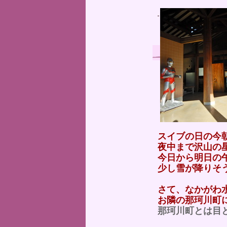
スイブの日の今
夜中まで沢山の
今日から明日の
少し雪が降りそ
さて、なかがわ
お隣の那珂川町
那珂川町とは目