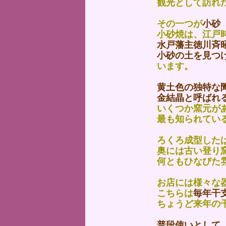
観光として訪れ
その一つが
小砂
小砂焼は、江戸
水戸藩主徳川斉
小砂の土を見つ
います。
黄土色の独特な
金結晶と呼ばれ
いくつか窯元が
最も知られてい
ろくろ成型した
奥には古い登り
何ともひなびた
お店には様々な
こちらは
毎年干
ちょうど来年の
普段使いとして