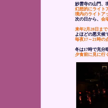
妙雲寺の山門、
幻想的にライト
境内のライトア
次の日から、
会
来年2月28日まで
よほどの悪天候
毎夜17～21時の
冬は17時で充分
夕食前に見に行