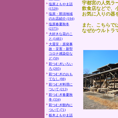
宇都宮の人気ラ
塩原よもやま話
飲食店などで、
(1529)
お気に入りの器
塩原・那須地域
のお店紹介 (194)
塩原春夏秋冬
また、こちらで
(2375)
なぜかウルトラ
大好きな花のこ
と (1481)
大震災・原発事
故・災害・新型
コロナ感染症な
ど (59)
彩つむぎいろい
ろ (295)
彩つむぎのおも
てなし (98)
彩つむぎ料理に
ついて (213)
彩つむぎ春夏秋
冬 (334)
彩つむぎ館内に
ついて (71)
栃木よもやま話