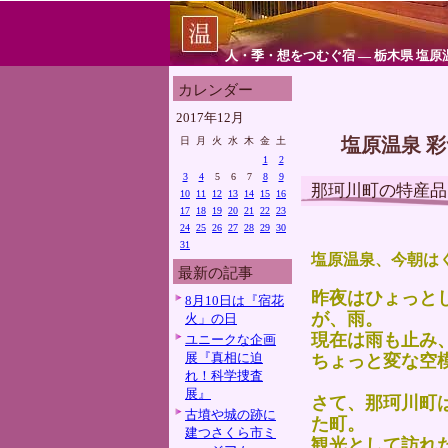
人・季・想をつむぐ宿 ― 栃木県 塩原
カレンダー
2017年12月
塩原温泉 
日
月
火
水
木
金
土
1
2
3
4
5
6
7
8
9
那珂川町の特産品
10
11
12
13
14
15
16
17
18
19
20
21
22
23
24
25
26
27
28
29
30
31
塩原温泉、今朝は
最新の記事
昨夜はひょっと
8月10日は『宿花
が、雨。
火」の日
現在は雨も止み
ユニークな企画
展『真相に迫
ちょっと変な空
れ！科学捜査
展』
さて、那珂川町
古墳や城の跡に
た町。
建つさくら市ミ
観光として訪れ