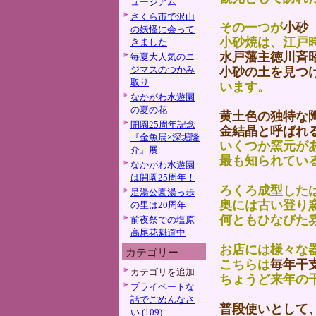
ュージアム
さくら市で沢山
その一つが
小砂
の妖怪に会って
小砂焼は、江戸
きました
水戸藩主徳川斉
毎夏大人気のニ
ジマスのつかみ
小砂の土を見つ
取り
います。
なかがわ水遊園
の夏の花
黄土色の独特な
開園25周年記念
金結晶と呼ばれ
『金魚展×深堀隆
いくつか窯元が
介』展
最も知られてい
なかがわ水遊園
は開園25周年！
ろくろ成型した
足湯公園湯っ歩
奥には古い登り
の里は20周年
何ともひなびた
前夜祭での塩原
高尾花魁道中
お店には様々な
カテゴリー
こちらは
毎年干
カテゴリを追加
ちょうど来年の
プライベートな
話でごめんなさ
普段使いとして
い (109)