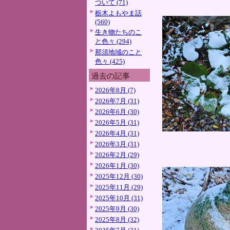
ついて (71)
栃木よもやま話
(560)
生き物たちのこ
と色々 (294)
那須地域のこと
色々 (425)
過去の記事
2026年8月 (7)
2026年7月 (31)
2026年6月 (30)
2026年5月 (31)
2026年4月 (31)
2026年3月 (31)
2026年2月 (29)
2026年1月 (30)
2025年12月 (30)
2025年11月 (29)
2025年10月 (31)
2025年9月 (30)
2025年8月 (32)