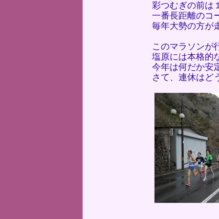
彩つむぎの前は
一番長距離のコ
毎年大勢の方が
このマラソンが
塩原には本格的
今年は何だか安
さて、連休はど