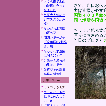
さくら市で沢山
さて、昨日お伝
の妖怪に会って
実は皆様が必ず
きました
国道４００号線
毎夏大人気のニ
ジマスのつかみ
同じ場所を国道
取り
なかがわ水遊園
ちょうど観光協
の夏の花
写真におさめる
開園25周年記念
昨日のブログと
『金魚展×深堀隆
介』展
なかがわ水遊園
は開園25周年！
足湯公園湯っ歩
の里は20周年
前夜祭での塩原
高尾花魁道中
カテゴリー
カテゴリを追加
プライベートな
話でごめんなさ
い (109)
塩原よもやま話