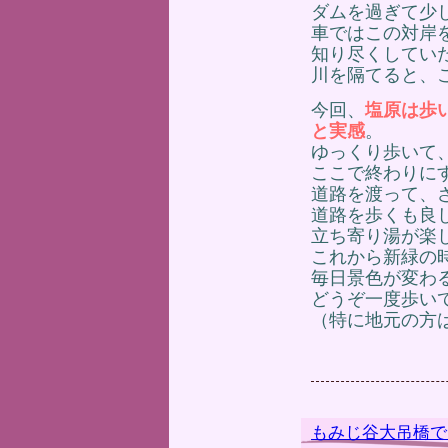
ダムを過ぎて少
車ではこの対岸
知り尽くしてい
川を隔てると、
今回、
塩原は歩
と実感
。
ゆっくり歩いて
ここで終わりに
道路を渡って、
道路を歩くも良
立ち寄り湯が楽
これから新緑の
毎日景色が変わ
どうぞ一度歩い
（特に地元の方
もみじ谷大吊橋で