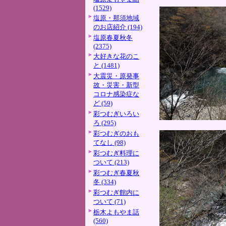
(1529)
塩原・那須地域
のお店紹介 (194)
塩原春夏秋冬
(2375)
大好きな花のこ
と (1481)
大震災・原発事
故・災害・新型
コロナ感染症な
ど (59)
彩つむぎいろい
ろ (295)
彩つむぎのおも
てなし (98)
彩つむぎ料理に
ついて (213)
彩つむぎ春夏秋
冬 (334)
彩つむぎ館内に
ついて (71)
栃木よもやま話
(560)