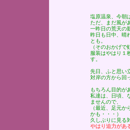
塩原温泉、今朝
ただ、まだ風が
一昨日の荒天の
昨日も日中、晴
とも。
（そのおかげで
服装はやはり１
す。
先日、ふと思い
対岸の方から回
もちろん目的が
私達は、日頃、
ませんので、
（最近、足元か
かも・・・）
久しぶりに見る
やはり迫力があ