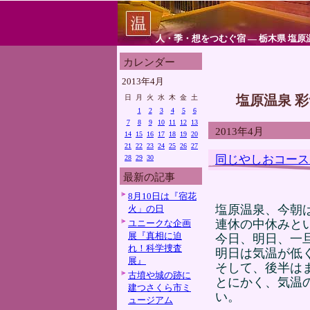
人・季・想をつむぐ宿 ― 栃木県 塩原
カレンダー
2013年4月
塩原温泉 
日
月
火
水
木
金
土
1
2
3
4
5
6
7
8
9
10
11
12
13
2013年4月
14
15
16
17
18
19
20
21
22
23
24
25
26
27
同じやしおコース
28
29
30
最新の記事
8月10日は『宿花
塩原温泉、今朝
火」の日
連休の中休みと
ユニークな企画
展『真相に迫
今日、明日、一
れ！科学捜査
明日は気温が低
展』
そして、後半は
古墳や城の跡に
とにかく、気温
建つさくら市ミ
い。
ュージアム