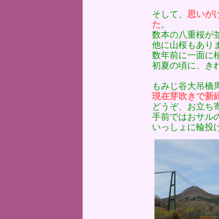
そして、
思いが
た
。
数本の八重桜が
他に山桜もあり
数年前に一面に
初夏の頃に、き
もみじ谷大吊橋
現在芽吹きで新
どうぞ、お立ち
手前ではおサル
いっしょに輪投