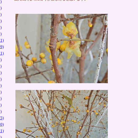
)
)
)
)
)
)
1)
9)
1)
)
)
)
)
)
)
)
)
)
5)
0)
1)
)