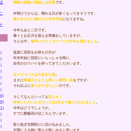
話
朝晩の道路の凍結には注意
です。
こ
年明けてからは、晴れる日が多くなってきそうです。
雪かきのない穏やかな年末年始
になりますね。
と
今年もあと二日です。
着々とお正月を迎える準備をしていますが、
そんな中、
毎年いただくロウバイが今年も届きました
。
)
塩原に別荘をお持ちの方が、
年末年始に別荘にいらっしゃる時に、
)
自宅のロウバイを持ってきてくださいます。
)
)
元々ロウバイは大好きな花
。
)
まさに
蝋細工のような美しい黄色い花
もですが、
)
それ以上に
香りがすばらしい
のです。
)
0)
そしてなんといっても
花もち！
9)
昨年いただいたロウバイは3月まで飾っておけました
。
1)
今年はどうでしょうか。
すでに数輪花がほころんでいます。
)
)
取り急ぎ玄関回りに活け込みました。
)
玄関に入る時に香りが楽しめると思います。