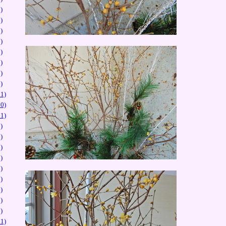
)
)
)
)
)
)
)
)
1)
0)
1)
)
)
)
)
)
)
)
)
)
1)