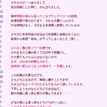
)
大きなのが一つ
ありまして、
)
先日休館にした時に、がんばりました。
1)
0)
毎年
実家の母から送ってくるブラックベリーの処理
。
冷凍状態で送られてきて、それも大量だったので、
1)
やる時間がなく、そのまま冷凍庫に保管していたもの。
)
)
さすがに年末年始の仕込みで冷凍庫に余裕がなくなり、
)
板長から処理「命令」が下ってしまいました（笑）。
)
)
とにかく量が多くて一仕事
です。
)
そのままだと種が多くて口の中で邪魔だし、
)
ただ煮てもジャムにはならないので、
)
まず、少なめの砂糖を入れて、
)
全体的に柔らかくなった時点で、一旦濾します
。
1)
この作業が大変なのです。
0)
どろどろになるので、簡単に濾すことできず、
1)
大きなざるとヘラでひたすら力を入れて濾していきます
。
)
下手しようものならどろどろがはねて、
)
顔や洋服に真っ赤な果汁が飛んできます・・・
)
)
ざるの底にも真っ赤などろどろがいっぱい。
)