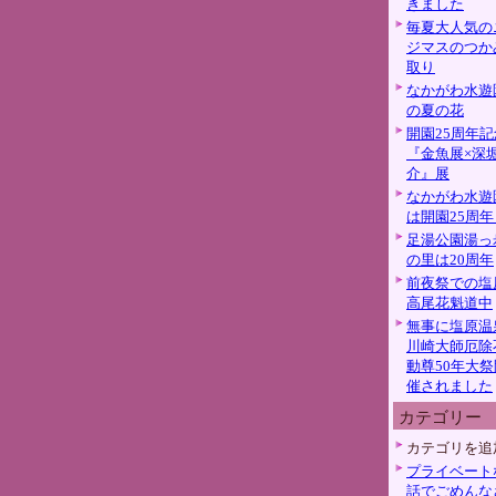
きました
毎夏大人気の
ジマスのつか
取り
なかがわ水遊
の夏の花
開園25周年記
『金魚展×深
介』展
なかがわ水遊
は開園25周年
足湯公園湯っ
の里は20周年
前夜祭での塩
高尾花魁道中
無事に塩原温
川崎大師厄除
動尊50年大祭
催されました
カテゴリー
カテゴリを追
プライベート
話でごめんな