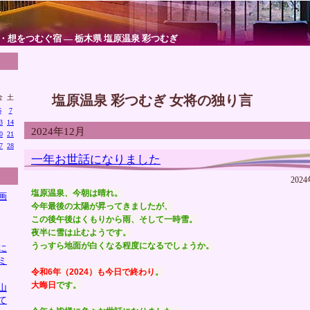
・想をつむぐ宿 ― 栃木県 塩原温泉 彩つむぎ
塩原温泉 彩つむぎ 女将の独り言
金
土
6
7
3
14
2024年12月
0
21
7
28
一年お世話になりました
2024
塩原温泉、今朝は晴れ。
画
今年最後の太陽が昇ってきましたが、
この後午後はくもりから雨、そして一時雪。
夜半に雪は止むようです。
うっすら地面が白くなる程度になるでしょうか。
に
ミ
令和6年（2024）も今日で終わり
。
大晦日
です。
山
て