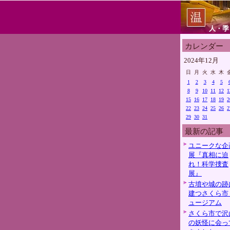
人・季
カレンダー
2024年12月
日
月
火
水
木
1
2
3
4
5
8
9
10
11
12
1
15
16
17
18
19
2
22
23
24
25
26
2
29
30
31
最新の記事
ユニークな企
展『真相に迫
れ！科学捜査
展』
古墳や城の跡
建つさくら市
ュージアム
さくら市で沢
の妖怪に会っ