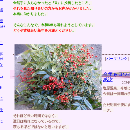
全然手に入らなかったと「X」に投稿したところ、
それを見た知り合いの方からお声がかかりました
。
話
本当に助かりました。
域
そんなこんなで、令和6年も暮れようとしています。
4)
どうぞ皆様良い新年をお迎えください
。
こ
事
|
パーマリンク
|
型
な
今年もロウ
い
感謝
2024
も
塩原温泉、今朝
今日は一日晴れ
に
ただ明日午後に
秋
ーク。
それほど長い時間ではなく、
に
翌日は晴れになっているので、
積もるほどではないと思いますが、