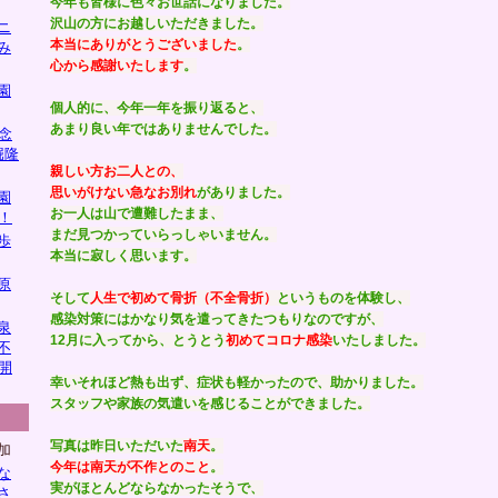
今年も皆様に色々お世話になりました。
沢山の方にお越しいただきました。
ニ
本当にありがとうございました
。
み
心から感謝いたします
。
園
個人的に、今年一年を振り返ると、
あまり良い年ではありませんでした。
念
堀隆
親しい方お二人との、
思いがけない急なお別れ
がありました。
園
お一人は山で遭難したまま、
！
まだ見つかっていらっしゃいません。
歩
本当に寂しく思います。
原
そして
人生で初めて骨折（不全骨折）
というものを体験し、
感染対策にはかなり気を遣ってきたつもりなのですが、
泉
12月に入ってから、とうとう
初めてコロナ感染
いたしました。
不
開
幸いそれほど熱も出ず、症状も軽かったので、助かりました。
スタッフや家族の気遣いを感じることができました。
写真は昨日いただいた
南天
。
加
今年は南天が不作とのこと
。
な
実がほとんどならなかったそうで、
さ