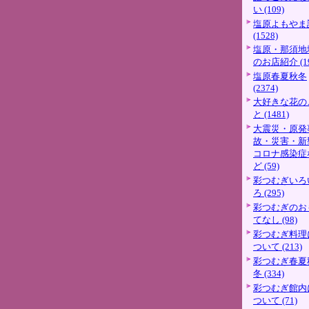
い (109)
塩原よもやま
(1528)
塩原・那須地
のお店紹介 (19
塩原春夏秋冬
(2374)
大好きな花の
と (1481)
大震災・原発
故・災害・新
コロナ感染症
ど (59)
彩つむぎいろ
ろ (295)
彩つむぎのお
てなし (98)
彩つむぎ料理
ついて (213)
彩つむぎ春夏
冬 (334)
彩つむぎ館内
ついて (71)