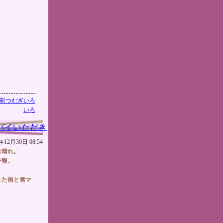
彩つむぎいろ
いろ
バイいただき
年12月30日 08:54
は晴れ。
予報。
また雨と雪マ