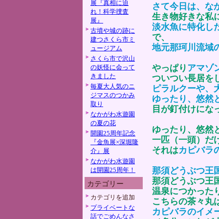
展『真相に迫
さて今日は、な
れ！科学捜査
生き物好きな私
展』
淡水魚に特化し
古墳や城の跡に
で、
建つさくら市ミ
地元那珂川流域
ュージアム
さくら市で沢山
やっぱり
アマゾ
の妖怪に会って
きました
ついつい長居を
毎夏大人気のニ
ピラルクーや、
ジマスのつかみ
ゆったり、悠然
取り
目が釘付けにな
なかがわ水遊園
の夏の花
ゆったり、悠然
開園25周年記念
一匹（一頭）だ
『金魚展×深堀隆
それは
カピバラ
介』展
なかがわ水遊園
那須どうぶつ王
は開園25周年！
那須どうぶつ王
カテゴリー
温泉につかった
カテゴリを追加
こちらの茶々丸
プライベートな
カピバラのイメ
話でごめんなさ