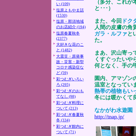
（多分、これが
い (109)
と･･･）
塩原よもやま話
(1530)
また、今回
ドク
塩原・那須地域
人間の皮膚の角
のお店紹介 (194)
ガラ・ルファ
と
塩原春夏秋冬
(2377)
た。
大好きな花のこ
と (1482)
まあ、沢山寄っ
大震災・原発事
くすぐったいや
故・災害・新型
何となく、手の
コロナ感染症な
ど (59)
園内、アマゾン
彩つむぎいろい
温室となってい
ろ (295)
熱帯の植物もい
彩つむぎのおも
てなし (98)
冬には暖かくて
彩つむぎ料理に
ついて (213)
なかがわ水遊園
彩つむぎ春夏秋
http://tnap.jp/
冬 (334)
彩つむぎ館内に
ついて (71)