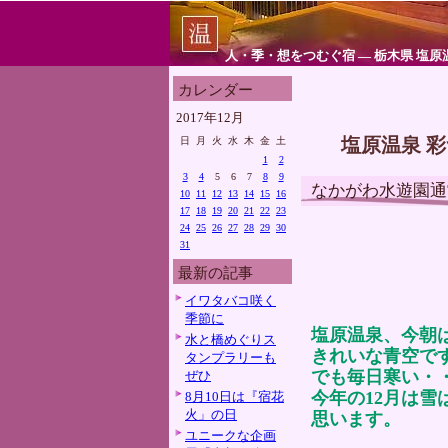
人・季・想をつむぐ宿 ― 栃木県 塩原
カレンダー
2017年12月
塩原温泉 
日
月
火
水
木
金
土
1
2
3
4
5
6
7
8
9
なかがわ水遊園通
10
11
12
13
14
15
16
17
18
19
20
21
22
23
24
25
26
27
28
29
30
31
最新の記事
イワタバコ咲く
季節に
塩原温泉、今朝
水と橋めぐりス
きれいな青空で
タンプラリーも
でも毎日寒い・
ぜひ
今年の12月は
8月10日は『宿花
火」の日
思います。
ユニークな企画