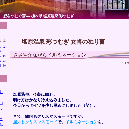
・想をつむぐ宿 ― 栃木県 塩原温泉 彩つむぎ
塩原温泉 彩つむぎ 女将の独り言
金
土
1
2
8
9
ささやかながらイルミネーション
5
16
2
23
2017
9
30
に
ミ
塩原温泉、今朝は晴れ。
明け方はかなり冷え込みました。
山
今日からタイツを少し厚めにしました（笑）。
て
さて、館内もクリスマスモードですが、
ニ
屋外もクリスマスモード
で、
イルミネーション
を。
み