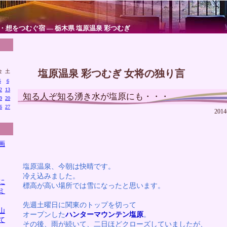
・想をつむぐ宿 ― 栃木県 塩原温泉 彩つむぎ
塩原温泉 彩つむぎ 女将の独り言
金
土
5
6
2
13
知る人ぞ知る湧き水が塩原にも・・・
9
20
6
27
201
画
塩原温泉、今朝は快晴です。
冷え込みました。
に
標高が高い場所では雪になったと思います。
ミ
先週土曜日に関東のトップを切って
山
オープンした
ハンターマウンテン塩原
。
て
その後、雨が続いて、二日ほどクローズしていましたが、