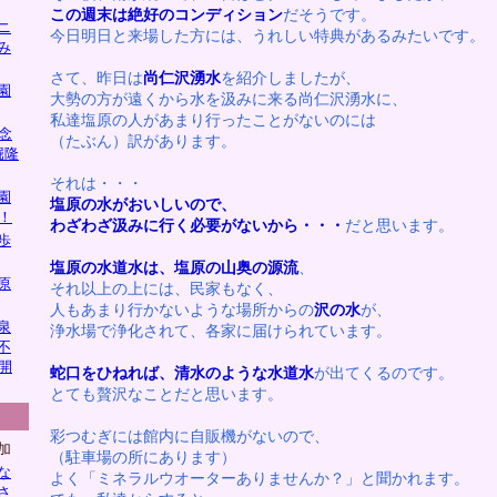
この週末は絶好のコンディション
だそうです。
ニ
今日明日と来場した方には、うれしい特典があるみたいです。
み
さて、昨日は
尚仁沢湧水
を紹介しましたが、
園
大勢の方が遠くから水を汲みに来る尚仁沢湧水に、
私達塩原の人があまり行ったことがないのには
念
（たぶん）訳があります。
堀隆
それは・・・
園
塩原の水がおいしいので、
！
わざわざ汲みに行く必要がないから・・・
だと思います。
歩
塩原の水道水は、塩原の山奥の源流
、
原
それ以上の上には、民家もなく、
人もあまり行かないような場所からの
沢の水
が、
泉
浄水場で浄化されて、各家に届けられています。
不
開
蛇口をひねれば、清水のような水道水
が出てくるのです。
とても贅沢なことだと思います。
彩つむぎには館内に自販機がないので、
加
（駐車場の所にあります）
な
よく「ミネラルウオーターありませんか？」と聞かれます。
さ