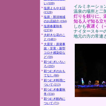
い (109)
イルミネーショ
塩原よもやま話
温泉の場所と二
(1528)
灯りを頼りに、
塩原・那須地域
知る人ぞ知る立
のお店紹介 (194)
しかも
夜遅く（
塩原春夏秋冬
(2374)
ナイタースキー
大好きな花のこ
地元の方の常連
と (1481)
大震災・原発事
故・災害・新型
コロナ感染症な
ど (59)
彩つむぎいろい
ろ (295)
彩つむぎのおも
てなし (98)
彩つむぎ料理に
ついて (213)
彩つむぎ春夏秋
冬 (334)
彩つむぎ館内に
ついて (71)