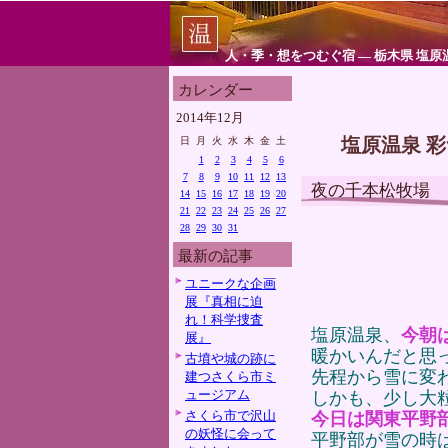
人・季・想をつむぐ宿 ― 栃木県 塩原
カレンダー
2014年12月
塩原温泉 
日
月
火
水
木
金
土
1
2
3
4
5
6
7
8
9
10
11
12
13
夜の千本松牧場
14
15
16
17
18
19
20
21
22
23
24
25
26
27
28
29
30
31
最新の記事
ユニークな企画
展『真相に迫
れ！科学捜査
塩原温泉、
今朝
展』
暖かいんだと思
古墳や城の跡に
先程から雪に変
建つさくら市ミ
ュージアム
しかも、少し大
さくら市で沢山
今日は関東平野
の妖怪に会って
平野部が雪の時