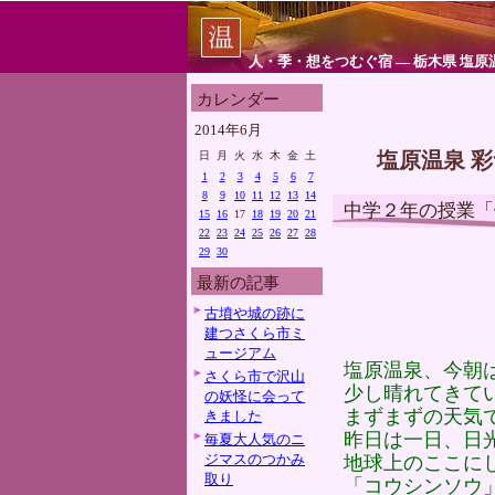
人・季・想をつむぐ宿 ― 栃木県 塩原
カレンダー
2014年6月
塩原温泉 
日
月
火
水
木
金
土
1
2
3
4
5
6
7
8
9
10
11
12
13
14
中学２年の授業「
15
16
17
18
19
20
21
22
23
24
25
26
27
28
29
30
最新の記事
古墳や城の跡に
建つさくら市ミ
ュージアム
塩原温泉、今朝
さくら市で沢山
少し晴れてきて
の妖怪に会って
まずまずの天気
きました
昨日は一日、日
毎夏大人気のニ
ジマスのつかみ
地球上のここに
取り
「コウシンソウ