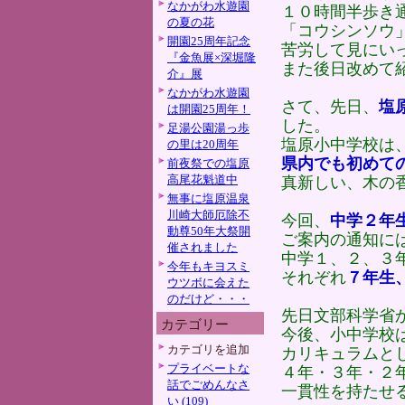
なかがわ水遊園
１０時間半歩き
の夏の花
「コウシンソウ
開園25周年記念
苦労して見にい
『金魚展×深堀隆
また後日改めて
介』展
なかがわ水遊園
さて、先日、
塩
は開園25周年！
した。
足湯公園湯っ歩
塩原小中学校は
の里は20周年
県内でも初めて
前夜祭での塩原
高尾花魁道中
真新しい、木の
無事に塩原温泉
川崎大師厄除不
今回、
中学２年
動尊50年大祭開
ご案内の通知に
催されました
中学１、２、３
今年もキヨスミ
それぞれ
７年生
ウツボに会えた
のだけど・・・
先日文部科学省
カテゴリー
今後、小中学校
カテゴリを追加
カリキュラムと
プライベートな
４年・３年・２
話でごめんなさ
一貫性を持たせ
い (109)