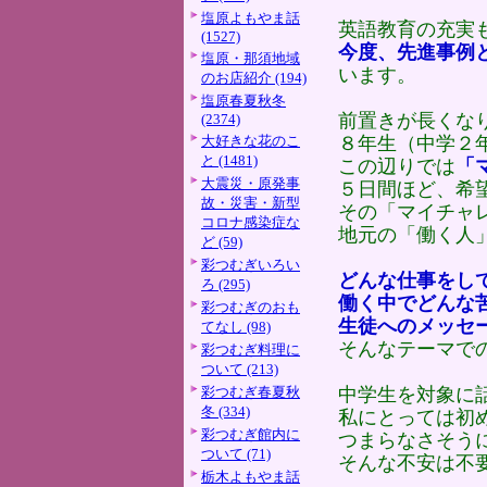
塩原よもやま話
英語教育の充実
(1527)
今度、先進事例
塩原・那須地域
います。
のお店紹介 (194)
塩原春夏秋冬
前置きが長くな
(2374)
大好きな花のこ
８年生（中学２
と (1481)
この辺りでは
「
大震災・原発事
５日間ほど、希
故・災害・新型
その「マイチャ
コロナ感染症な
地元の「働く人
ど (59)
彩つむぎいろい
どんな仕事をし
ろ (295)
働く中でどんな
彩つむぎのおも
生徒へのメッセ
てなし (98)
そんなテーマで
彩つむぎ料理に
ついて (213)
彩つむぎ春夏秋
中学生を対象に
冬 (334)
私にとっては初
彩つむぎ館内に
つまらなさそう
ついて (71)
そんな不安は不
栃木よもやま話