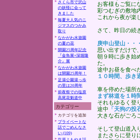
さくら市で沢山
お客様もご覧に
の妖怪に会って
彩つむぎの敷地
きました
これから夜が楽
毎夏大人気のニ
ジマスのつかみ
さて、昨日の続
取り
なかがわ水遊園
庚申山登山・・
の夏の花
思い出すだけで
開園25周年記念
『金魚展×深堀隆
朝９時に歩き始
介』展
た。
なかがわ水遊園
途中お昼を食べ
は開園25周年！
１０時間、歩き
足湯公園湯っ歩
の里は20周年
車を停めた場所
前夜祭での塩原
まず林道を１時
高尾花魁道中
それもゆるく登
カテゴリー
途中
「天狗の投
大きな石がごろ
カテゴリを追加
プライベートな
話でごめんなさ
そして登山道入
い (109)
またさらに登り
塩原よもやま話