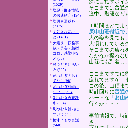
次に目指すポイ
(1529)
そこまでは普通
塩原・那須地域
途中、階段など
のお店紹介 (194)
塩原春夏秋冬
１時間ほどでよ
(2375)
庚申山荘付近で
大好きな花のこ
と (1481)
人の姿を見ても
大震災・原発事
人慣れしている
故・災害・新型
そこまでの疲れ
コロナ感染症な
なかなか撮れな
ど (59)
山荘にも到着し
彩つむぎいろい
ろ (295)
ここまですでに
彩つむぎのおも
疲れてますが、
てなし (98)
この後、山頂ま
彩つむぎ料理に
時計回りに
普通
ついて (213)
ハードな
「お山
彩つむぎ春夏秋
冬 (334)
行くか・・・
彩つむぎ館内に
ついて (71)
事前情報で、時
栃木よもやま話
き、
(560)
下りに「お山め