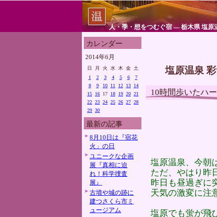
人・季・想をつむぐ宿 ― 栃木県 塩原
カレンダー
2014年6月
塩原温泉 
日
月
火
水
木
金
土
1
2
3
4
5
6
7
8
9
10
11
12
13
14
10時間歩いたハ
15
16
17
18
19
20
21
22
23
24
25
26
27
28
29
30
最新の記事
8月10日は『宿花
火」の日
ユニークな企画
塩原温泉、今朝
展『真相に迫
ただ、やはり昨
れ！科学捜査
昨日も昼過ぎに
展』
天気の激変に注
古墳や城の跡に
建つさくら市ミ
ュージアム
塩原でも蛍が飛