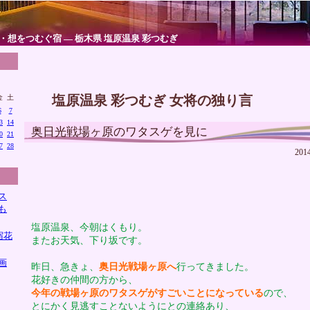
・想をつむぐ宿 ― 栃木県 塩原温泉 彩つむぎ
塩原温泉 彩つむぎ 女将の独り言
金
土
6
7
3
14
奥日光戦場ヶ原のワタスゲを見に
0
21
7
28
201
ス
も
塩原温泉、今朝はくもり。
宿花
またお天気、下り坂です。
画
昨日、急きょ、
奥日光戦場ヶ原へ
行ってきました。
花好きの仲間の方から、
今年の戦場ヶ原のワタスゲがすごいことになっている
ので、
とにかく見逃すことないようにとの連絡あり、