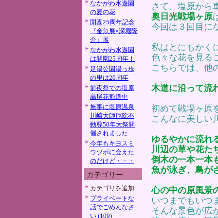
なかがわ水遊園
さて、塩原から
の夏の花
奥日光戦場ヶ原
開園25周年記念
今回は３回目に
『金魚展×深堀隆
介』展
私はとにもかく
なかがわ水遊園
色々な花を見る
は開園25周年！
こちらでは、他
足湯公園湯っ歩
の里は20周年
木道に沿って流
前夜祭での塩原
高尾花魁道中
無事に塩原温泉
初めて戦場ヶ原
川崎大師厄除不
こんなに美しい
動尊50年大祭開
催されました
ゆるやかに流れ
今年もキヨスミ
川辺の草や花た
ウツボに会えた
倒木の一本一本
のだけど・・・
魚が泳ぎ、鳥が
カテゴリー
カテゴリを追加
心の中の原風景
プライベートな
いつまでもいつ
話でごめんなさ
そんな景色が広
い (109)