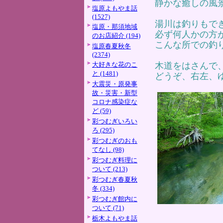
静かな癒しの風
塩原よもやま話
(1527)
湯川は釣りもで
塩原・那須地域
必ず何人かの方
のお店紹介 (194)
こんな所での釣
塩原春夏秋冬
(2374)
大好きな花のこ
木道をはさんで
と (1481)
どうぞ、右左、
大震災・原発事
故・災害・新型
コロナ感染症な
ど (59)
彩つむぎいろい
ろ (295)
彩つむぎのおも
てなし (98)
彩つむぎ料理に
ついて (213)
彩つむぎ春夏秋
冬 (334)
彩つむぎ館内に
ついて (71)
栃木よもやま話