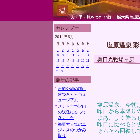
人・季・想をつむぐ宿 ― 栃木県 塩原
カレンダー
2014年6月
塩原温泉 
日
月
火
水
木
金
土
1
2
3
4
5
6
7
8
9
10
11
12
13
14
奥日光戦場ヶ原・
15
16
17
18
19
20
21
22
23
24
25
26
27
28
29
30
最新の記事
古墳や城の跡に
建つさくら市ミ
ュージアム
塩原温泉、今朝
さくら市で沢山
昨日から本降り
の妖怪に会って
まあ、よく降る
きました
昨日に比べると
毎夏大人気のニ
ジマスのつかみ
そろそろ回復し
取り