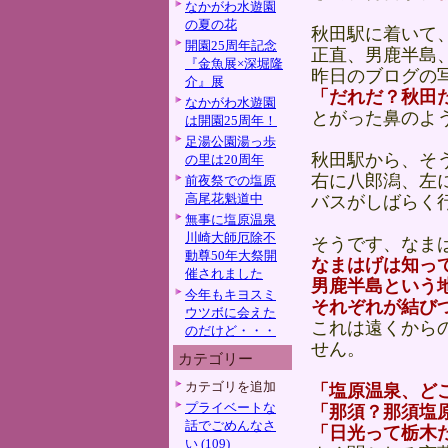
なかがわ水遊園
の夏の花
秋田駅に着いて
開園25周年記念
正直、男鹿半島
『金魚展×深堀隆
昨日のブログの
介』展
「だれだ？秋田
なかがわ水遊園
とがった鼻のよ
は開園25周年！
足湯公園湯っ歩
秋田駅から、そ
の里は20周年
右に八郎潟、左
前夜祭での塩原
高尾花魁道中
バスがしばらく
無事に塩原温泉
川崎大師厄除不
そうです、なま
動尊50年大祭開
なまはげは知っ
催されました
男鹿半島という
今年もキヨスミ
それぞれが結び
ウツボに会えた
これは遠くから
のだけど・・・
せん。
カテゴリー
カテゴリを追加
「塩原温泉、ど
プライベートな
「那須？那須塩
話でごめんなさ
「日光って栃木
い (109)