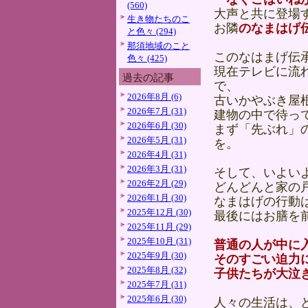
(560)
大声と共に登場
生き物たちのこ
お隣
のなまはげ
と色々 (294)
那須地域のこと
このなはまげ伝
色々 (425)
現在テレビに流
過去の記事
で、
2026年8月 (6)
古いかやぶき屋
2026年7月 (31)
建物の中で待っ
2026年6月 (30)
まず「先ぶれ」
2026年5月 (31)
を。
2026年4月 (31)
2026年3月 (31)
そして、いよい
2026年2月 (29)
どんどんと家の
2026年1月 (30)
なまはげの行動
2025年12月 (30)
最後にはお膳を
2025年11月 (29)
2025年10月 (31)
普
通の人が中に
2025年9月 (30)
そのすごい迫力
2025年8月 (32)
子供たちが大泣
2025年7月 (31)
2025年6月 (30)
人々の生活は、