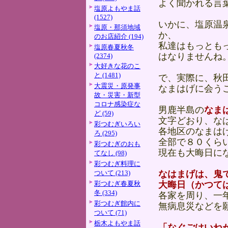
よく聞かれる言
塩原よもやま話
(1527)
いかに、塩原温
塩原・那須地域
か、
のお店紹介 (194)
私達はもっとも
塩原春夏秋冬
はなりませんね
(2374)
大好きな花のこ
と (1481)
で、実際に、秋
大震災・原発事
なまはげに会う
故・災害・新型
コロナ感染症な
男鹿半島の
なま
ど (59)
文字どおり、な
彩つむぎいろい
各地区のなまは
ろ (295)
全部で８０くら
彩つむぎのおも
現在も大晦日に
てなし (98)
彩つむぎ料理に
ついて (213)
なはまげは、鬼
彩つむぎ春夏秋
大晦日（かつて
冬 (334)
各家を周り、一
彩つむぎ館内に
無病息災などを
ついて (71)
栃木よもやま話
「なぐごはいね