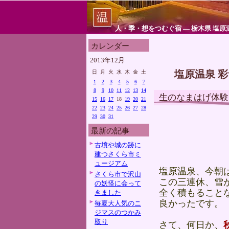
人・季・想をつむぐ宿 ― 栃木県 塩原
カレンダー
2013年12月
塩原温泉 
日
月
火
水
木
金
土
1
2
3
4
5
6
7
8
9
10
11
12
13
14
生のなまはげ体験
15
16
17
18
19
20
21
22
23
24
25
26
27
28
29
30
31
最新の記事
古墳や城の跡に
建つさくら市ミ
ュージアム
塩原温泉、今朝
さくら市で沢山
この三連休、雪
の妖怪に会って
全く積もること
きました
良かったです。
毎夏大人気のニ
ジマスのつかみ
取り
さて、何日か、