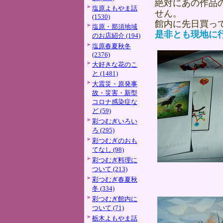
絶対にあの作品
塩原よもやま話
せん。
(1530)
館内に先日買っ
塩原・那須地域
是非とも現地に
のお店紹介 (194)
塩原春夏秋冬
(2376)
大好きな花のこ
と (1481)
大震災・原発事
故・災害・新型
コロナ感染症な
ど (59)
彩つむぎいろい
ろ (295)
彩つむぎのおも
てなし (98)
彩つむぎ料理に
ついて (213)
彩つむぎ春夏秋
冬 (334)
彩つむぎ館内に
ついて (71)
栃木よもやま話