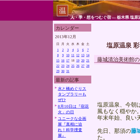
人・季・想をつむぐ宿 ― 栃木県 塩原
カレンダー
2013年12月
塩原温泉 
日
月
火
水
木
金
土
1
2
3
4
5
6
7
8
9
10
11
12
13
14
藤城清治美術館の
15
16
17
18
19
20
21
22
23
24
25
26
27
28
29
30
31
最新の記事
水と橋めぐりス
タンプラリーも
ぜひ
塩原温泉、今朝
8月10日は『宿花
風もなく穏やか
火」の日
年末年始、良い
ユニークな企画
展『真相に迫
れ！科学捜査
先日、那須の
藤
展』
た。