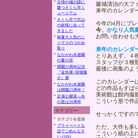
古墳や城の跡に
藤城清治の大フ
建つさくら市ミ
来年のカレンダ
ュージアム
さくら市で沢山
今年の4月にプ
の妖怪に会って
今、
かなり人気
きました
お問い合わせも
毎夏大人気のニ
ジマスのつかみ
取り
来年のカレンダ
なかがわ水遊園
とりあえず、４
の夏の花
スタッフが３種
開園25周年記念
最後に画集のよ
『金魚展×深堀隆
介』展
このカレンダー
なかがわ水遊園
どの作品もすば
は開園25周年！
美術館は館内撮
足湯公園湯っ歩
こういう形で作
の里は20周年
カテゴリー
せっかくですの
カテゴリを追加
プライベートな
ただ、大作も多
話でごめんなさ
こういう紙の上
い (109)