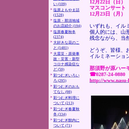
12月22日（日
い (109)
マスコンサート
塩原よもやま話
12月23日（月
(1528)
塩原・那須地域
いずれも、イル
のお店紹介 (194)
個人的には、山
塩原春夏秋冬
(2374)
残念ながら、当
大好きな花のこ
と (1481)
どうぞ、皆様、
大震災・原発事
イルミネーショ
故・災害・新型
コロナ感染症な
那須野が原ハー
ど (59)
☎0287-24-0880
彩つむぎいろい
http://www.nasu-
ろ (295)
彩つむぎのおも
てなし (98)
彩つむぎ料理に
ついて (213)
彩つむぎ春夏秋
冬 (334)
彩つむぎ館内に
ついて (71)