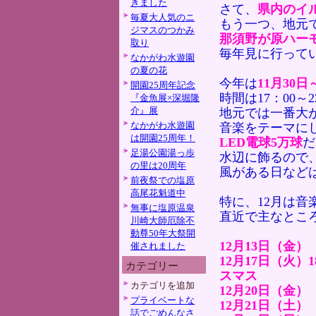
きました
さて、
県内のイ
毎夏大人気のニ
もう一つ、地元
ジマスのつかみ
那須野が原ハー
取り
毎年見に行って
なかがわ水遊園
の夏の花
今年は
11月30
開園25周年記念
時間は17：00～
『金魚展×深堀隆
介』展
地元では一番大
なかがわ水遊園
音楽をテーマに
は開園25周年！
LED電球5万球
だ
足湯公園湯っ歩
水辺に飾るので
の里は20周年
風がある日など
前夜祭での塩原
高尾花魁道中
特に、12月は音
無事に塩原温泉
直近で主なとこ
川崎大師厄除不
動尊50年大祭開
12月13日（金
催されました
12月17日（火
カテゴリー
スマス
カテゴリを追加
12月20日（金
プライベートな
12月21日（土
話でごめんなさ