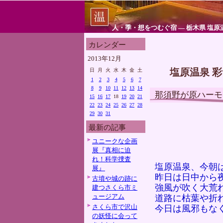
人・季・想をつむぐ宿 ― 栃木県 塩原
カレンダー
2013年12月
塩原温泉 
日
月
火
水
木
金
土
1
2
3
4
5
6
7
8
9
10
11
12
13
14
那須野が原ハーモ
15
16
17
18
19
20
21
22
23
24
25
26
27
28
29
30
31
最新の記事
ユニークな企画
展『真相に迫
れ！科学捜査
塩原温泉、今朝
展』
昨日は日中から
古墳や城の跡に
強風が吹く大荒
建つさくら市ミ
ュージアム
道路に枯葉や折
さくら市で沢山
今日は風邪もな
の妖怪に会って