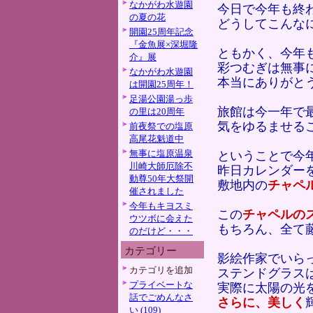
なかがわ水遊園
今日で今年も終
の夏の花
どうしてこんな
開園25周年記念
『金魚展×深堀隆
ともかく、今年
介』展
彩つむぎは無事
なかがわ水遊園
本当にありがと
は開園25周年！
足湯公園湯っ歩
旅館は今一年で
の里は20周年
気をゆるませる
前夜祭での塩原
高尾花魁道中
無事に塩原温泉
ということで今
川崎大師厄除不
昨日カレンダー
動尊50年大祭開
敷地内の
チャペ
催されました
今年もキヨスミ
この
チャペルの
ウツボに会えた
もちろん、全て
のだけど・・・
カテゴリー
影絵作家でいら
カテゴリを追加
ステンドグラス
プライベートな
実際に太陽の光
話でごめんなさ
さらに、美しく
い (109)