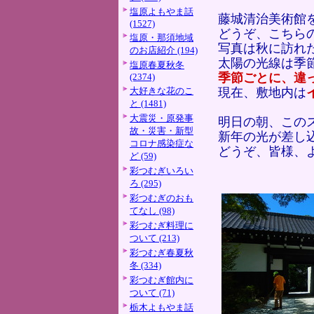
塩原よもやま話
藤城清治美術館
(1527)
どうぞ、こちら
塩原・那須地域
写真は秋に訪れ
のお店紹介 (194)
太陽の光線は季
塩原春夏秋冬
季節ごとに、違
(2374)
大好きな花のこ
現在、敷地内は
と (1481)
大震災・原発事
明日の朝、この
故・災害・新型
新年の光が差し
コロナ感染症な
どうぞ、皆様、
ど (59)
彩つむぎいろい
ろ (295)
彩つむぎのおも
てなし (98)
彩つむぎ料理に
ついて (213)
彩つむぎ春夏秋
冬 (334)
彩つむぎ館内に
ついて (71)
栃木よもやま話