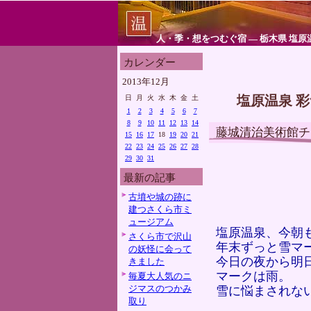
人・季・想をつむぐ宿 ― 栃木県 塩原
カレンダー
2013年12月
塩原温泉 
日
月
火
水
木
金
土
1
2
3
4
5
6
7
8
9
10
11
12
13
14
藤城清治美術館チ
15
16
17
18
19
20
21
22
23
24
25
26
27
28
29
30
31
最新の記事
古墳や城の跡に
建つさくら市ミ
ュージアム
塩原温泉、今朝
さくら市で沢山
年末ずっと雪マ
の妖怪に会って
今日の夜から明
きました
マークは雨。
毎夏大人気のニ
ジマスのつかみ
雪に悩まされな
取り