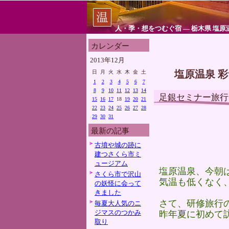
人・季・想をつむぐ宿 ― 栃木県 塩原
カレンダー
2013年12月
塩原温泉 
日
月
火
水
木
金
土
1
2
3
4
5
6
7
8
9
10
11
12
13
14
足銀セミナー旅行
15
16
17
18
19
20
21
22
23
24
25
26
27
28
29
30
31
最新の記事
古墳や城の跡に
建つさくら市ミ
ュージアム
塩原温泉、今朝
さくら市で沢山
気温も低くなく
の妖怪に会って
きました
さて、研修旅行
毎夏大人気のニ
ジマスのつかみ
昨年夏に初めて
取り