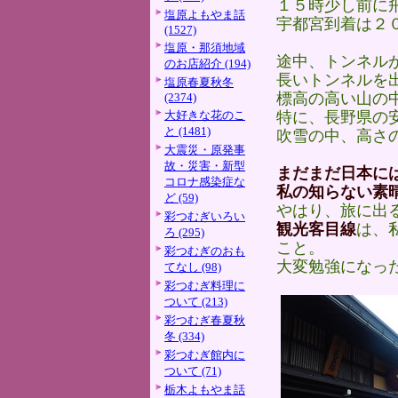
１５時少し前に
塩原よもやま話
宇都宮到着は２
(1527)
塩原・那須地域
途中、トンネル
のお店紹介 (194)
長いトンネルを
塩原春夏秋冬
標高の高い山の
(2374)
大好きな花のこ
特に、長野県の
と (1481)
吹雪の中、高さ
大震災・原発事
故・災害・新型
まだまだ日本に
コロナ感染症な
私の知らない素
ど (59)
やはり、旅に出
彩つむぎいろい
観光客目線
は、
ろ (295)
こと。
彩つむぎのおも
大変勉強になっ
てなし (98)
彩つむぎ料理に
ついて (213)
彩つむぎ春夏秋
冬 (334)
彩つむぎ館内に
ついて (71)
栃木よもやま話