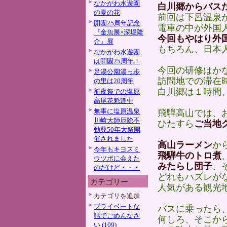
なかがわ水遊園
白川郷からバス
の夏の花
前回は下呂温泉
開園25周年記念
電車の中が外国
『金魚展×深堀隆
今回もやはり外
介』展
もちろん、日本
なかがわ水遊園
は開園25周年！
今回の研修はか
足湯公園湯っ歩
訪問地での滞在
の里は20周年
白川郷は１時間
前夜祭での塩原
高尾花魁道中
無事に塩原温泉
飛騨高山では、
川崎大師厄除不
ひたすら
ご当地
動尊50年大祭開
催されました
高山ラーメン
か
今年もキヨスミ
飛騨牛のトロ煮
ウツボに会えた
みたらし団子
、
のだけど・・・
どれもハズレが
カテゴリー
人気がある観光
カテゴリを追加
プライベートな
バスに乗ったら、
話でごめんなさ
何しろ、そこか
い (109)