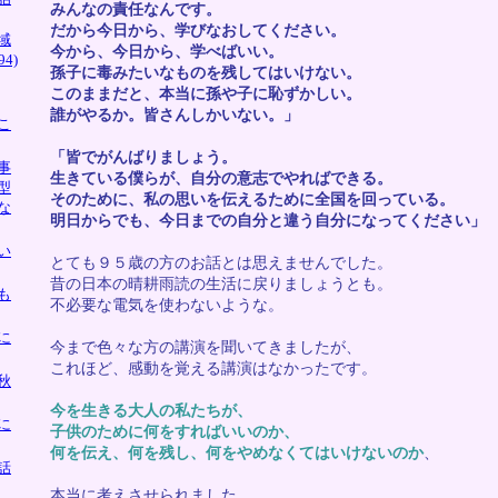
みんなの責任なんです。
だから今日から、学びなおしてください。
域
今から、今日から、学べばいい。
4)
孫子に毒みたいなものを残してはいけない。
このままだと、本当に孫や子に恥ずかしい。
誰がやるか。皆さんしかいない。」
こ
「皆でがんばりましょう。
事
生きている僕らが、自分の意志でやればできる。
型
そのために、私の思いを伝えるために全国を回っている。
な
明日からでも、今日までの自分と違う自分になってください」
い
とても９５歳の方のお話とは思えませんでした。
昔の日本の晴耕雨読の生活に戻りましょうとも。
も
不必要な電気を使わないような。
に
今まで色々な方の講演を聞いてきましたが、
これほど、感動を覚える講演はなかったです。
秋
今を生きる大人の私たちが、
に
子供のために何をすればいいのか、
何を伝え、何を残し、何をやめなくてはいけないのか
、
話
本当に考えさせられました。