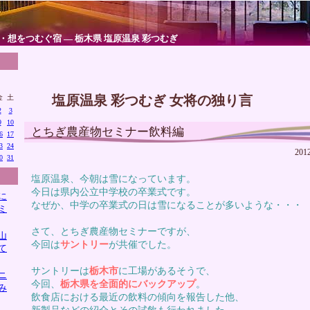
・想をつむぐ宿 ― 栃木県 塩原温泉 彩つむぎ
塩原温泉 彩つむぎ 女将の独り言
金
土
2
3
9
10
とちぎ農産物セミナー飲料編
6
17
3
24
201
0
31
塩原温泉、今朝は雪になっています。
今日は県内公立中学校の卒業式です。
に
なぜか、中学の卒業式の日は雪になることが多いような・・・
ミ
さて、とちぎ農産物セミナーですが、
山
今回は
サントリー
が共催でした。
て
サントリーは
栃木市
に工場があるそうで、
ニ
今回、
栃木県を全面的にバックアップ
。
み
飲食店における最近の飲料の傾向を報告した他、