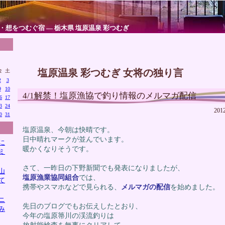
・想をつむぐ宿 ― 栃木県 塩原温泉 彩つむぎ
塩原温泉 彩つむぎ 女将の独り言
金
土
2
3
9
10
4/1解禁！塩原漁協で釣り情報のメルマガ配信
6
17
3
24
201
0
31
塩原温泉、今朝は快晴です。
日中晴れマークが並んでいます。
に
暖かくなりそうです。
ミ
さて、一昨日の下野新聞でも発表になりましたが、
山
塩原漁業協同組合
では、
て
携帯やスマホなどで見られる、
メルマガの配信
を始めました。
ニ
先日のブログでもお伝えしたとおり、
み
今年の塩原箒川の渓流釣りは