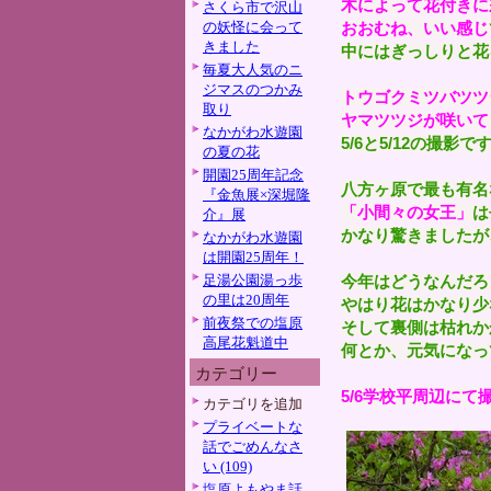
木によって花付きに
さくら市で沢山
の妖怪に会って
おおむね、いい感じ
きました
中にはぎっしりと花
毎夏大人気のニ
ジマスのつかみ
トウゴクミツバツツ
取り
ヤマツツジが咲いて
なかがわ水遊園
5/6と5/12の撮影で
の夏の花
開園25周年記念
八方ヶ原で最も有名
『金魚展×深堀隆
「小間々の女王」
は
介』展
かなり驚きましたが
なかがわ水遊園
は開園25周年！
足湯公園湯っ歩
今年はどうなんだろ
の里は20周年
やはり花はかなり少
前夜祭での塩原
そして裏側は枯れか
高尾花魁道中
何とか、元気になっ
カテゴリー
5/6学校平周辺にて
カテゴリを追加
プライベートな
話でごめんなさ
い (109)
塩原よもやま話