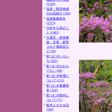
(1529)
塩原・那須地域
のお店紹介 (194)
塩原春夏秋冬
(2375)
大好きな花のこ
と (1481)
大震災・原発事
故・災害・新型
コロナ感染症な
ど (59)
彩つむぎいろい
ろ (295)
彩つむぎのおも
てなし (98)
彩つむぎ料理に
ついて (213)
彩つむぎ春夏秋
冬 (334)
彩つむぎ館内に
ついて (71)
栃木よもやま話
(560)