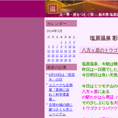
人・季・想をつむぐ宿 ― 栃木県 塩原
カレンダー
2024年5月
塩原温泉 
日
月
火
水
木
金
土
1
2
3
4
5
6
7
8
9
10
11
八方ヶ原のトウゴ
12
13
14
15
16
17
18
19
20
21
22
23
24
25
26
27
28
29
30
31
塩原温泉、今朝は晴
最新の記事
昨日は一日雨でした
8月10日は『宿花
今日明日は良い天気
火」の日
ユニークな企画
今日はミツモチ山の
展『真相に迫
八方ヶ原
にある
れ！科学捜査
の駅たかはら周辺（
展』
その少し上になる
大
古墳や城の跡に
トウゴクミツバツツ
建つさくら市ミ
ュージアム