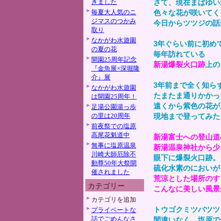
きました
さて、現在まばゆい
毎夏大人気のニ
色々な花が咲いてく
ジマスのつかみ
今日からツツジの話
取り
なかがわ水遊園
3年ぐらい前に初め
の夏の花
毎年訪れている
開園25周年記念
新湯爆裂火口跡
上の
『金魚展×深堀隆
介』展
3年前まで全く知ら
なかがわ水遊園
たまたま通りかかっ
は開園25周年！
遠くから紫色の花が
足湯公園湯っ歩
の里は20周年
現地まで登ってみた
前夜祭での塩原
高尾花魁道中
新湯富士への登山道
無事に塩原温泉
新湯温泉神社から少
川崎大師厄除不
眼下に爆裂火口跡。
動尊50年大祭開
硫化水素のにおいが
催されました
荒涼とした場所のす
カテゴリー
こんなに美しい風景
カテゴリを追加
トウゴクミツバツツ
プライベートな
話でごめんなさ
間違いなく、塩原で