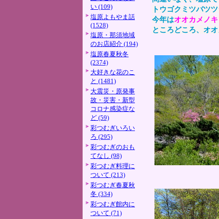
い (109)
トウゴクミツバツツ
塩原よもやま話
今年は
オオカメノキ
(1528)
ところどころ、オオ
塩原・那須地域
のお店紹介 (194)
塩原春夏秋冬
(2374)
大好きな花のこ
と (1481)
大震災・原発事
故・災害・新型
コロナ感染症な
ど (59)
彩つむぎいろい
ろ (295)
彩つむぎのおも
てなし (98)
彩つむぎ料理に
ついて (213)
彩つむぎ春夏秋
冬 (334)
彩つむぎ館内に
ついて (71)