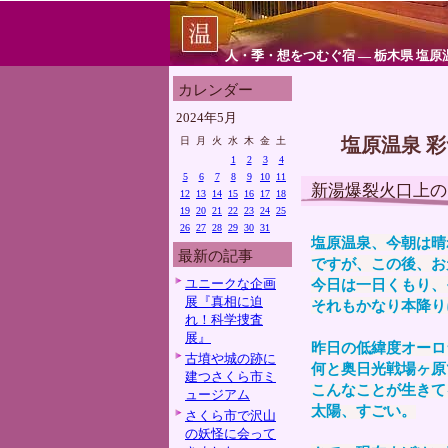
人・季・想をつむぐ宿 ― 栃木県 塩原
カレンダー
2024年5月
塩原温泉 
日
月
火
水
木
金
土
1
2
3
4
5
6
7
8
9
10
11
新湯爆裂火口上の
12
13
14
15
16
17
18
19
20
21
22
23
24
25
26
27
28
29
30
31
塩原温泉、今朝は晴
最新の記事
ですが、この後、お
ユニークな企画
今日は一日くもり、
展『真相に迫
それもかなり本降り
れ！科学捜査
展』
昨日の低緯度オーロ
古墳や城の跡に
何と奥日光戦場ヶ原
建つさくら市ミ
こんなことが生きて
ュージアム
太陽、すごい。
さくら市で沢山
の妖怪に会って