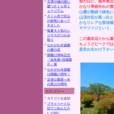
前の日に、栃木県北
古墳や城の跡に
建つさくら市ミ
かなり季節外れの雪
ュージアム
山麓が新緑で緑色に
さくら市で沢山
山頂付近が真っ白と
の妖怪に会って
かなりレアな那須連
きました
ヤマツツジという、
毎夏大人気のニ
ジマスのつかみ
この週末辺りから週
取り
ちょうどピークでは
なかがわ水遊園
是非お出かけ下さい
の夏の花
開園25周年記念
『金魚展×深堀隆
介』展
なかがわ水遊園
は開園25周年！
足湯公園湯っ歩
の里は20周年
カテゴリー
カテゴリを追加
プライベートな
話でごめんなさ
い (109)