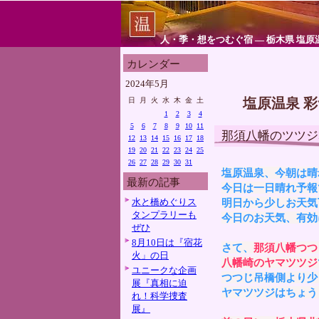
人・季・想をつむぐ宿 ― 栃木県 塩原
カレンダー
2024年5月
塩原温泉 
日
月
火
水
木
金
土
1
2
3
4
5
6
7
8
9
10
11
那須八幡のツツジ
12
13
14
15
16
17
18
19
20
21
22
23
24
25
26
27
28
29
30
31
塩原温泉、今朝は晴
最新の記事
今日は一日晴れ予報
水と橋めぐりス
明日から少しお天気
タンプラリーも
今日のお天気、有効
ぜひ
8月10日は『宿花
さて、
那須八幡つつ
火」の日
八幡崎のヤマツツジ
ユニークな企画
つつじ吊橋側より少
展『真相に迫
ヤマツツジはちょう
れ！科学捜査
展』