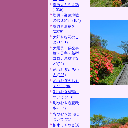
塩原よもやま話
(1530)
塩原・那須地域
のお店紹介 (194)
塩原春夏秋冬
(2376)
大好きな花のこ
と (1481)
大震災・原発事
故・災害・新型
コロナ感染症な
ど (59)
彩つむぎいろい
ろ (295)
彩つむぎのおも
てなし (98)
彩つむぎ料理に
ついて (213)
彩つむぎ春夏秋
冬 (334)
彩つむぎ館内に
ついて (71)
栃木よもやま話