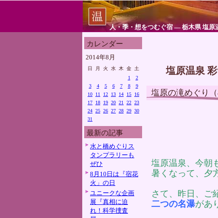
人・季・想をつむぐ宿 ― 栃木県 塩原
カレンダー
2014年8月
塩原温泉 
日
月
火
水
木
金
土
1
2
3
4
5
6
7
8
9
塩原の滝めぐり（
10
11
12
13
14
15
16
17
18
19
20
21
22
23
24
25
26
27
28
29
30
31
最新の記事
水と橋めぐりス
タンプラリーも
塩原温泉、今朝
ぜひ
暑くなって、夕
8月10日は『宿花
火」の日
さて、昨日、ご
ユニークな企画
展『真相に迫
二つの名瀑
があ
れ！科学捜査