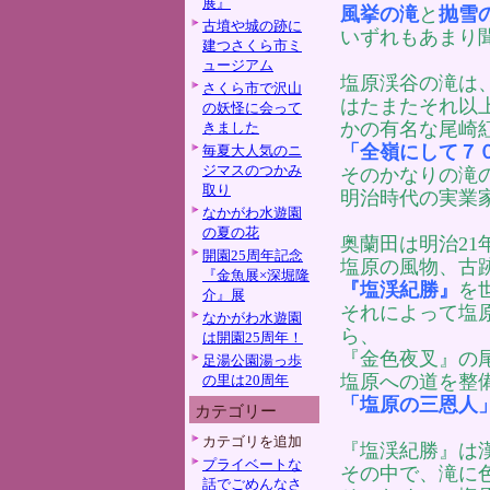
展』
風挙の滝
と
抛雪
古墳や城の跡に
いずれもあまり
建つさくら市ミ
ュージアム
塩原渓谷の滝は
さくら市で沢山
はたまたそれ以
の妖怪に会って
かの有名な尾崎
きました
「全嶺にして７
毎夏大人気のニ
ジマスのつかみ
そのかなりの滝
取り
明治時代の実業
なかがわ水遊園
の夏の花
奥蘭田は明治2
開園25周年記念
塩原の風物、古
『金魚展×深堀隆
『塩渓紀勝』
を
介』展
それによって塩
なかがわ水遊園
ら、
は開園25周年！
『金色夜叉』の
足湯公園湯っ歩
塩原への道を整
の里は20周年
「塩原の三恩人
カテゴリー
カテゴリを追加
『塩渓紀勝』は
プライベートな
その中で、滝に
話でごめんなさ