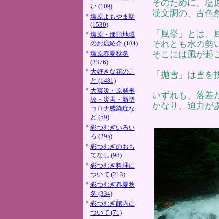
そのために、塩
い (109)
漢文調の、古色
塩原よもやま話
(1530)
「風挙」とは、
塩原・那須地域
それとも水の勢
のお店紹介 (194)
そこには風が起
塩原春夏秋冬
(2376)
大好きな花のこ
「抛雪」は雪を
と (1481)
大震災・原発事
いずれも、落差
故・災害・新型
かなり、迫力が
コロナ感染症な
ど (59)
彩つむぎいろい
ろ (295)
彩つむぎのおも
てなし (98)
彩つむぎ料理に
ついて (213)
彩つむぎ春夏秋
冬 (334)
彩つむぎ館内に
ついて (71)