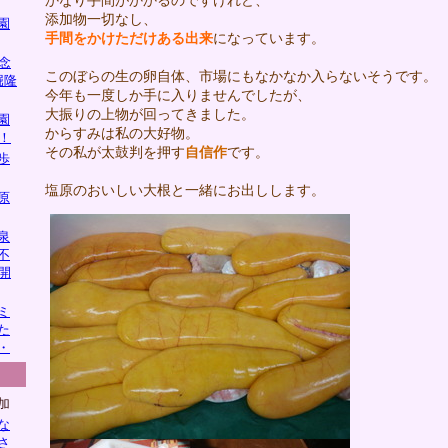
かなり手間がかかるのですけれど、
添加物一切なし、
園
手間をかけただけある出来
になっています。
念
このぼらの生の卵自体、市場にもなかなか入らないそうです。
堀隆
今年も一度しか手に入りませんでしたが、
大振りの上物が回ってきました。
園
からすみは私の大好物。
！
その私が太鼓判を押す
自信作
です。
歩
塩原のおいしい大根と一緒にお出しします。
原
泉
不
開
ミ
た
・
加
な
さ