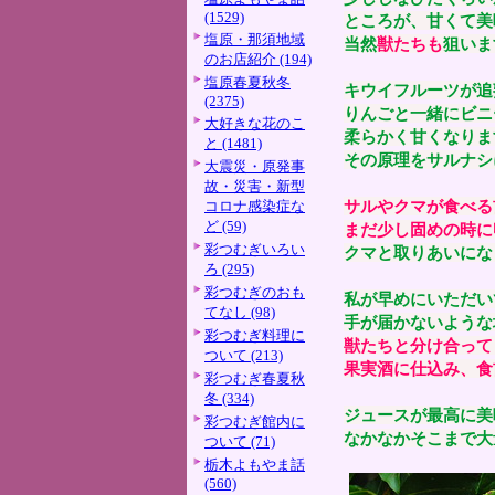
(1529)
ところが、甘くて美
塩原・那須地域
当然
獣たちも
狙いま
のお店紹介 (194)
塩原春夏秋冬
キウイフルーツが追
(2375)
りんごと一緒にビニ
大好きな花のこ
柔らかく甘くなりま
と (1481)
その原理をサルナシ
大震災・原発事
故・災害・新型
サルやクマが食べる
コロナ感染症な
ど (59)
まだ少し固めの時に
彩つむぎいろい
クマと取りあいにな
ろ (295)
彩つむぎのおも
私が早めにいただい
てなし (98)
手が届かないような
彩つむぎ料理に
獣たちと分け合って
ついて (213)
果実酒に仕込み、食
彩つむぎ春夏秋
冬 (334)
ジュースが最高に美
彩つむぎ館内に
なかなかそこまで大
ついて (71)
栃木よもやま話
(560)