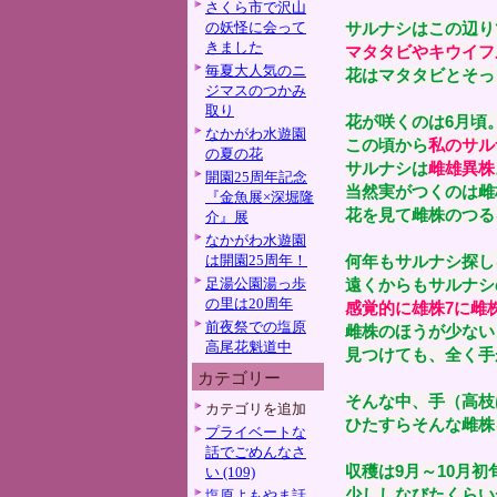
さくら市で沢山
の妖怪に会って
サルナシはこの辺り
きました
マタタビやキウイフ
毎夏大人気のニ
花はマタタビとそっ
ジマスのつかみ
取り
花が咲くのは6月頃
なかがわ水遊園
この頃から
私のサル
の夏の花
サルナシは
雌雄異株
開園25周年記念
当然実がつくのは雌
『金魚展×深堀隆
花を見て雌株のつる
介』展
なかがわ水遊園
は開園25周年！
何年もサルナシ探し
足湯公園湯っ歩
遠くからもサルナシ
の里は20周年
感覚的に雄株7に雌
前夜祭での塩原
雌株のほうが少ない
高尾花魁道中
見つけても、全く手
カテゴリー
そんな中、手（高枝
カテゴリを追加
ひたすらそんな雌株
プライベートな
話でごめんなさ
収穫は9月～10月初
い (109)
少ししなびたくらい
塩原よもやま話