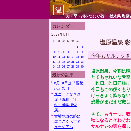
人・季・想をつむぐ宿 ― 栃木県 塩原
カレンダー
2023年9月
塩原温泉 
日
月
火
水
木
金
土
1
2
3
4
5
6
7
8
9
今年もサルナシを
10
11
12
13
14
15
16
17
18
19
20
21
22
23
24
25
26
27
28
29
30
塩原温泉、今朝は晴
最新の記事
とてもきれいな青空
8月10日は『宿花
一昨日、昨日同様に
火」の日
今日もこの後くもり
ユニークな企画
けっきょく降らない
展『真相に迫
残暑がまだまだ厳し
れ！科学捜査
展』
さて、
もう一つ、収
古墳や城の跡に
秋になるとそわそわ
建つさくら市ミ
サルナシの実を探し
ュージアム