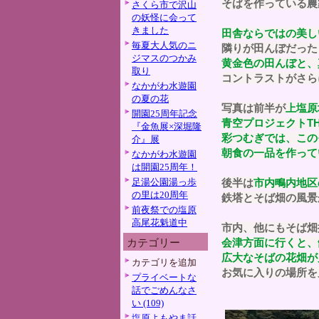
そばを作っている農
さくら市で沢山
の妖怪に会って
きました
田舎ならではの美し
毎夏大人気のニ
隣りが田んぼだった
ジマスのつかみ
黄金色の田んぼと、
取り
コントラストがさら
なかがわ水遊園
の夏の花
写真は前半が
上塩原
開園25周年記念
青空プロジェクトTH
『金魚展×深堀隆
彩つむぎでは、この
介』展
朝食の一品を作って
なかがわ水遊園
は開園25周年！
足湯公園湯っ歩
後半は
市内鴫内地区
の里は20周年
鉄塔とそば畑の風景
前夜祭での塩原
高尾花魁道中
市内、他にもそば畑
会津方面に行くと、
カテゴリー
広大なそばの花畑が
カテゴリを追加
お気に入りの場所を
プライベートな
話でごめんなさ
い (109)
塩原よもやま話