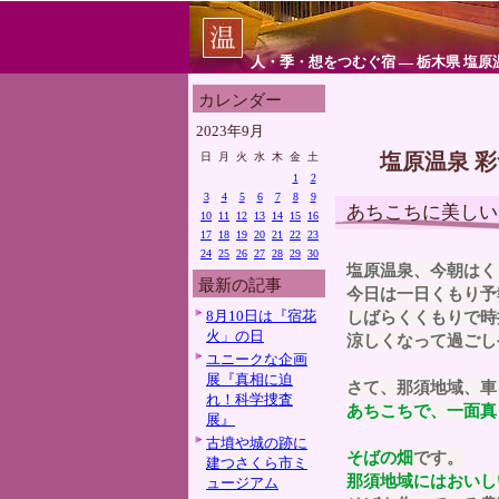
人・季・想をつむぐ宿 ― 栃木県 塩原
カレンダー
2023年9月
塩原温泉 
日
月
火
水
木
金
土
1
2
3
4
5
6
7
8
9
あちこちに美しい
10
11
12
13
14
15
16
17
18
19
20
21
22
23
24
25
26
27
28
29
30
塩原温泉、今朝はく
最新の記事
今日は一日くもり予
8月10日は『宿花
しばらくくもりで時
火」の日
涼しくなって過ごし
ユニークな企画
展『真相に迫
さて、那須地域、車
れ！科学捜査
あちこちで、一面真
展』
古墳や城の跡に
そばの畑
です。
建つさくら市ミ
那須地域にはおいし
ュージアム