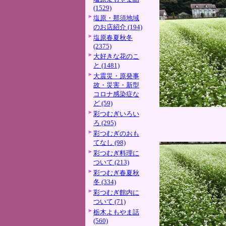
(1529)
塩原・那須地域
のお店紹介 (194)
塩原春夏秋冬
(2375)
大好きな花のこ
と (1481)
大震災・原発事
故・災害・新型
コロナ感染症な
ど (59)
彩つむぎいろい
ろ (295)
彩つむぎのおも
てなし (98)
彩つむぎ料理に
ついて (213)
彩つむぎ春夏秋
冬 (334)
彩つむぎ館内に
ついて (71)
栃木よもやま話
(560)