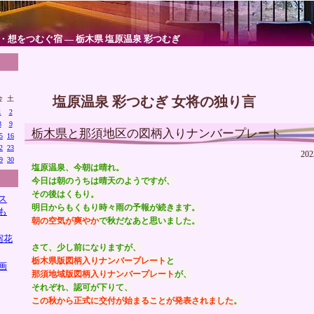
・想をつむぐ宿 ― 栃木県 塩原温泉 彩つむぎ
塩原温泉 彩つむぎ 女将の独り言
金
土
1
2
8
9
栃木県と那須地区の図柄入りナンバープレート
5
16
2
23
20
9
30
塩原温泉、今朝は晴れ。
今日は朝のうちは晴天のようですが、
その後はくもり。
ス
明日からもくもり時々雨の予報が続きます。
も
朝の空気が爽やか
で秋だなあと思いました。
宿花
さて、少し前になりますが、
栃木県版図柄入りナンバープレート
と
画
那須地域版図柄入りナンバープレート
が、
それぞれ、認可が下りて、
この秋から正式に交付が始まることが発表されました
。