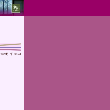
23年9月 7日 08:41