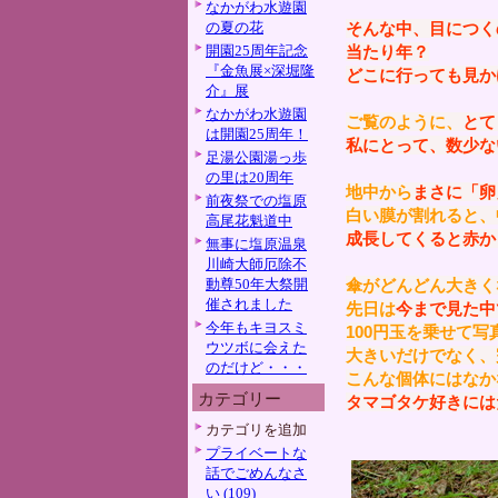
なかがわ水遊園
の夏の花
そんな中、目につく
開園25周年記念
当たり年？
『金魚展×深堀隆
どこに行っても見か
介』展
なかがわ水遊園
ご覧のように、
とて
は開園25周年！
私にとって、数少な
足湯公園湯っ歩
の里は20周年
地中から
まさに「卵
前夜祭での塩原
白い膜が割れると、
高尾花魁道中
成長してくると赤か
無事に塩原温泉
川崎大師厄除不
動尊50年大祭開
傘がどんどん大きく
催されました
先日は
今まで見た中
今年もキヨスミ
100円玉を乗せて
ウツボに会えた
大きいだけでなく、
のだけど・・・
こんな個体にはなか
カテゴリー
タマゴタケ好きには
カテゴリを追加
プライベートな
話でごめんなさ
い (109)