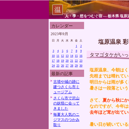
人・季・想をつむぐ宿 ― 栃木県 塩原
カレンダー
2023年9月
塩原温泉 
日
月
火
水
木
金
土
1
2
3
4
5
6
7
8
9
タマゴタケがいっ
10
11
12
13
14
15
16
17
18
19
20
21
22
23
24
25
26
27
28
29
30
塩原温泉、今朝はく
最新の記事
先程までは晴れてい
古墳や城の跡に
明日からは雨が多く
建つさくら市ミ
暑さは一段落という
ュージアム
さくら市で沢山
さて、
夏から秋にか
の妖怪に会って
なのですが、今年は
きました
去年ほど茸が出てい
毎夏大人気のニ
ジマスのつかみ
暑い日が続いている
取り