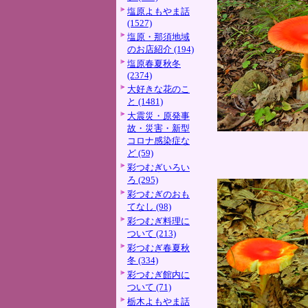
塩原よもやま話
(1527)
塩原・那須地域
のお店紹介 (194)
塩原春夏秋冬
(2374)
大好きな花のこ
と (1481)
大震災・原発事
故・災害・新型
コロナ感染症な
ど (59)
彩つむぎいろい
ろ (295)
彩つむぎのおも
てなし (98)
彩つむぎ料理に
ついて (213)
彩つむぎ春夏秋
冬 (334)
彩つむぎ館内に
ついて (71)
栃木よもやま話