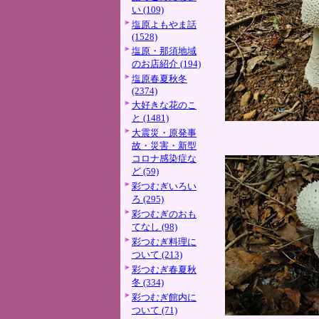
い (109)
塩原よもやま話
(1528)
塩原・那須地域
のお店紹介 (194)
塩原春夏秋冬
(2374)
大好きな花のこ
と (1481)
大震災・原発事
故・災害・新型
コロナ感染症な
ど (59)
彩つむぎいろい
ろ (295)
彩つむぎのおも
てなし (98)
彩つむぎ料理に
ついて (213)
彩つむぎ春夏秋
冬 (334)
彩つむぎ館内に
ついて (71)