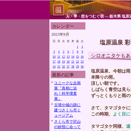
人・季・想をつむぐ宿 ― 栃木県 塩原
カレンダー
2023年9月
塩原温泉 
日
月
火
水
木
金
土
1
2
3
4
5
6
7
8
9
シロオニタケもあ
10
11
12
13
14
15
16
17
18
19
20
21
22
23
24
25
26
27
28
29
30
塩原温泉、今朝は雨
最新の記事
本降りの雨。
ユニークな企画
涼しい朝です。
展『真相に迫
しばらく青空は見ら
れ！科学捜査
ずっとくもりと雨の
展』
古墳や城の跡に
さて、タマゴタケに
建つさくら市ミ
この時期、
よく目に
ュージアム
さくら市で沢山
タマゴタケ同様、
遠
の妖怪に会って