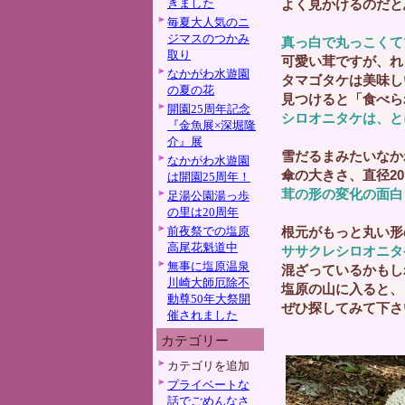
きました
よく見かけるのだと
毎夏大人気のニ
ジマスのつかみ
真っ白で丸っこくて
取り
可愛い茸ですが、れ
なかがわ水遊園
タマゴタケは美味し
の夏の花
見つけると「食べら
開園25周年記念
シロオニタケは、と
『金魚展×深堀隆
介』展
雪だるまみたいなか
なかがわ水遊園
傘の大きさ、直径2
は開園25周年！
茸の形の変化の面白
足湯公園湯っ歩
の里は20周年
前夜祭での塩原
根元がもっと丸い形
高尾花魁道中
ササクレシロオニタ
無事に塩原温泉
混ざっているかもし
川崎大師厄除不
塩原の山に入ると、
動尊50年大祭開
ぜひ探してみて下さ
催されました
カテゴリー
カテゴリを追加
プライベートな
話でごめんなさ