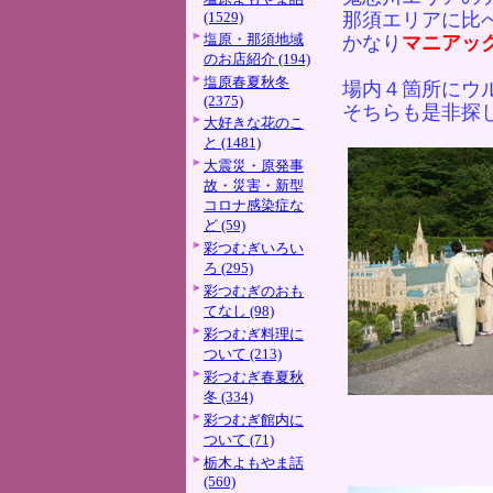
(1529)
那須エリアに比
塩原・那須地域
かなり
マニアッ
のお店紹介 (194)
塩原春夏秋冬
場内４箇所にウ
(2375)
そちらも是非探
大好きな花のこ
と (1481)
大震災・原発事
故・災害・新型
コロナ感染症な
ど (59)
彩つむぎいろい
ろ (295)
彩つむぎのおも
てなし (98)
彩つむぎ料理に
ついて (213)
彩つむぎ春夏秋
冬 (334)
彩つむぎ館内に
ついて (71)
栃木よもやま話
(560)