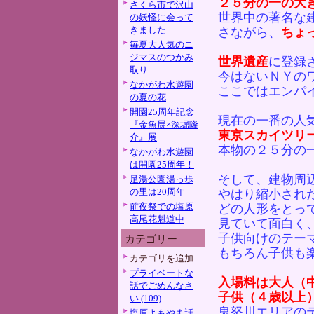
２５分の一の大
さくら市で沢山
世界中の著名な
の妖怪に会って
きました
さながら、
ちょ
毎夏大人気のニ
ジマスのつかみ
世界遺産
に登録
取り
今はないＮＹの
なかがわ水遊園
ここではエンパ
の夏の花
開園25周年記念
現在の一番の人
『金魚展×深堀隆
東京スカイツリ
介』展
本物の２５分の
なかがわ水遊園
は開園25周年！
そして、建物周
足湯公園湯っ歩
の里は20周年
やはり縮小され
前夜祭での塩原
どの人形をとっ
高尾花魁道中
見ていて面白く
子供向けのテー
カテゴリー
もちろん子供も
カテゴリを追加
プライベートな
入場料は大人（
話でごめんなさ
子供（４歳以上
い (109)
鬼怒川エリアの
塩原よもやま話