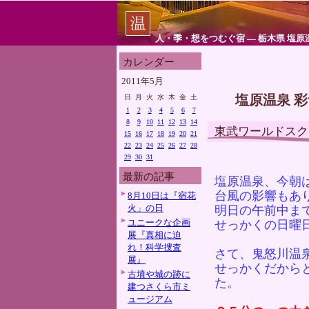
人・季・想をつむぐ宿 ― 栃木県 塩原
カレンダー
2011年5月
塩原温泉 
日
月
火
水
木
金
土
1
2
3
4
5
6
7
8
9
10
11
12
13
14
東武ワールドスク
15
16
17
18
19
20
21
22
23
24
25
26
27
28
29
30
31
最新の記事
塩原温泉、今朝
台風の影響もあ
8月10日は『宿花
火」の日
明日の午前中ま
ユニークな企画
せっかくの日曜
展『真相に迫
れ！科学捜査
さて、鬼怒川温
展』
せっかくだから
古墳や城の跡に
た。
建つさくら市ミ
ュージアム