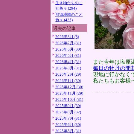
生き物たちのこ
と色々 (294)
那須地域のこと
色々 (425)
過去の記事
2026年8月 (8)
2026年7月 (31)
2026年6月 (30)
2026年5月 (31)
また今年は塩原
2026年4月 (31)
毎日の牡丹の開
2026年3月 (31)
現地に行かなく
2026年2月 (29)
私たちもお客様
2026年1月 (30)
2025年12月 (30)
2025年11月 (29)
2025年10月 (31)
2025年9月 (30)
2025年8月 (32)
2025年7月 (31)
2025年6月 (30)
2025年5月 (31)