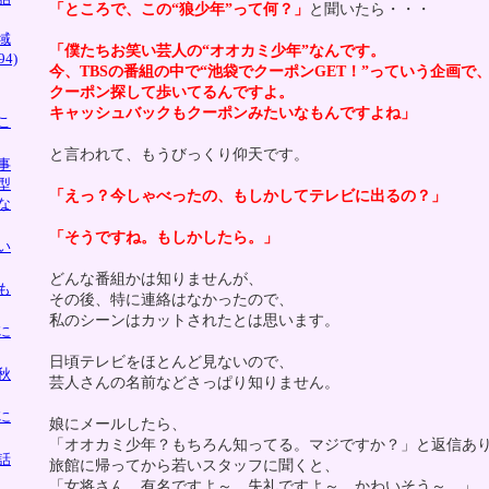
「ところで、この“狼少年”って何？」
と聞いたら・・・
域
「僕たちお笑い芸人の“オオカミ少年”なんです。
4)
今、TBSの番組の中で“池袋でクーポンGET！”っていう企画で
クーポン探して歩いてるんですよ。
キャッシュバックもクーポンみたいなもんですよね」
こ
と言われて、もうびっくり仰天です。
事
型
「えっ？今しゃべったの、もしかしてテレビに出るの？」
な
「そうですね。もしかしたら。」
い
どんな番組かは知りませんが、
も
その後、特に連絡はなかったので、
私のシーンはカットされたとは思います。
に
日頃テレビをほとんど見ないので、
秋
芸人さんの名前などさっぱり知りません。
に
娘にメールしたら、
「オオカミ少年？もちろん知ってる。マジですか？」と返信あ
話
旅館に帰ってから若いスタッフに聞くと、
「女将さん、有名ですよ～。失礼ですよ～。かわいそう～。」