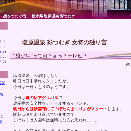
・想をつむぐ宿 ― 栃木県 塩原温泉 彩つむぎ
塩原温泉 彩つむぎ 女将の独り言
金
土
6
7
3
14
“狼少年”って何？えっ？テレビ？
0
21
7
28
20
塩原温泉、今朝はくもり。
昨日は日中晴れてきましたが、
宿花
今日は一日くもりのようです。
画
今日は
道の駅アグリパル
で
農産物の安全性をアピールするイベント、
明日からは妙雲寺にて「ぼたんまつり」がスタート
します。
開花は例年より遅れていますので、
に
しばらくは入園料は無料になると思われます。
ミ