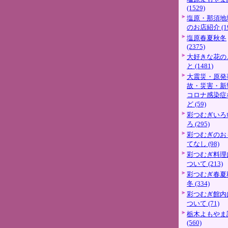
(1529)
塩原・那須地
のお店紹介 (19
塩原春夏秋冬
(2375)
大好きな花の
と (1481)
大震災・原発
故・災害・新
コロナ感染症
ど (59)
彩つむぎいろ
ろ (295)
彩つむぎのお
てなし (98)
彩つむぎ料理
ついて (213)
彩つむぎ春夏
冬 (334)
彩つむぎ館内
ついて (71)
栃木よもやま
(560)