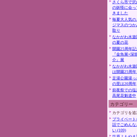
さくら市で沢
の妖怪に会っ
きました
毎夏大人気の
ジマスのつか
取り
なかがわ水遊
の夏の花
開園25周年記
『金魚展×深
介』展
なかがわ水遊
は開園25周年
足湯公園湯っ
の里は20周年
前夜祭での塩
高尾花魁道中
カテゴリー
カテゴリを追
プライベート
話でごめんな
い (109)
塩原よもやま