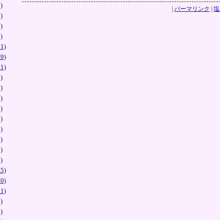
)
|
パーマリンク
|
塩
)
)
)
1)
9)
1)
)
)
)
)
)
)
)
)
)
5)
0)
1)
)
)