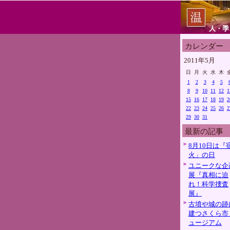
人・季
カレンダー
2011年5月
日
月
火
水
木
1
2
3
4
5
8
9
10
11
12
1
15
16
17
18
19
2
22
23
24
25
26
2
29
30
31
最新の記事
8月10日は『
火」の日
ユニークな企
展『真相に迫
れ！科学捜査
展』
古墳や城の跡
建つさくら市
ュージアム