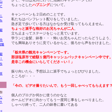
さて、今日は先月に行った池袋のキャンペーンでの
山
ちょっとした
ハプニング
について。
て
キャンペーンも２日めのことです。
ニ
私たちはパンフレット配りをしていました。
み
急ぎ足で歩いている方はなかなか受け取ってもらえません。
ちょっと派手な格好のお兄ちゃんが二人
、
園
立ち止まってステージをじっと見ています。
学ランに金髪、鉢巻・・・怖いお兄ちゃんだったらどうしよう
念
でも興味ありそうに見ているからと、後ろから声をかけました
堀隆
「栃木県の観光キャンペーンで～す。
園
那須塩原市で総額１億円キャッシュバックキャンペーン中です
！
是非この機会にいらしてくださ～い！」
歩
振り向いたら、予想以上に派手でちょっとびびりました。
原
ところが・・・
「今の、ビデオ撮りたいんで、もう一回しゃべってもらえます
加
個人のブログか何かに使うのかなと
な
ホームビデオに向かってもう一度同じ事をしゃべりました。
さ
しゃべり終って、二人の鉢巻に書いてある
話