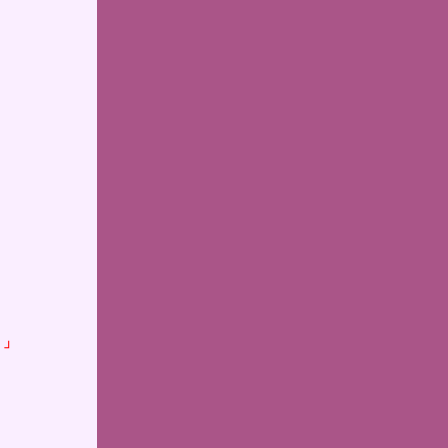
、
。
。
？」