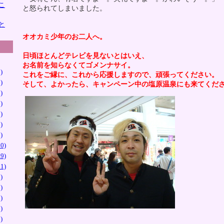
こ
と怒られてしまいました。
と
オオカミ少年のお二人へ。
日頃ほとんどテレビを見ないとはいえ、
お名前を知らなくてゴメンナサイ。
)
これをご縁に、これから応援しますので、頑張ってください。
)
そして、よかったら、キャンペーン中の塩原温泉にも来てくだ
)
)
)
)
)
0)
9)
1)
)
)
)
)
)