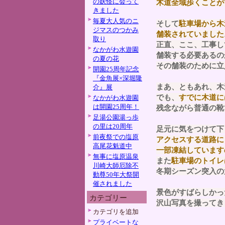
の妖怪に会って
木道全域歩くことが
きました
毎夏大人気のニ
そして
駐車場から木
ジマスのつかみ
舗装されていました
取り
正直、ここ、工事し
なかがわ水遊園
舗装する必要あるの
の夏の花
その舗装のために立
開園25周年記念
『金魚展×深堀隆
まあ、ともあれ、木
介』展
でも、
すでに木道に
なかがわ水遊園
は開園25周年！
残念ながら普通の靴
足湯公園湯っ歩
の里は20周年
足元に気をつけて下
前夜祭での塩原
アクセスする道路に
高尾花魁道中
一部凍結しています
無事に塩原温泉
また
駐車場のトイレ
川崎大師厄除不
冬期シーズン突入の
動尊50年大祭開
催されました
景色がすばらしかっ
カテゴリー
沢山写真を撮ってき
カテゴリを追加
プライベートな