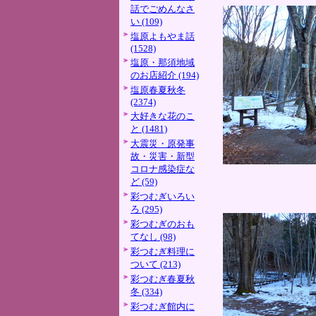
話でごめんなさ
い (109)
塩原よもやま話
(1528)
塩原・那須地域
のお店紹介 (194)
塩原春夏秋冬
(2374)
大好きな花のこ
と (1481)
大震災・原発事
故・災害・新型
コロナ感染症な
ど (59)
彩つむぎいろい
ろ (295)
彩つむぎのおも
てなし (98)
彩つむぎ料理に
ついて (213)
彩つむぎ春夏秋
冬 (334)
彩つむぎ館内に