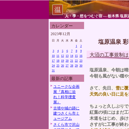
人・季・想をつむぐ宿 ― 栃木県 塩原
カレンダー
2023年12月
塩原温泉 
日
月
火
水
木
金
土
1
2
3
4
5
6
7
8
9
大沼の工事規制は
10
11
12
13
14
15
16
17
18
19
20
21
22
23
24
25
26
27
28
29
30
塩原温泉、今朝は晴
31
今朝も風がない穏や
最新の記事
ユニークな企画
さて、先日、
雪に覆
展『真相に迫
天気の良い日に足を
れ！科学捜査
展』
ちょっと久しぶりで
古墳や城の跡に
紅葉の頃にはまだ工
建つさくら市ミ
木道をはじめ、歩け
ュージアム
さすがに工事が終わ
さくら市で沢山