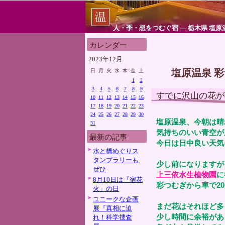
人・季・想をつむぐ宿 ― 栃木県 塩原
カレンダー
2023年12月
塩原温泉 
日
月
火
水
木
金
土
1
2
3
4
5
6
7
8
9
すでに沢山の花が
10
11
12
13
14
15
16
17
18
19
20
21
22
23
24
25
26
27
28
29
30
塩原温泉、今朝は晴
31
気持ちのいい青空が
最新の記事
今日は日中良い天気
水と橋めぐりス
タンプラリーも
少し前になりますが
ぜひ
上三依水生植物園
に
8月10日は『宿花
彩つむぎから車で2
火」の日
ユニークな企画
まだ花はそれほど多
展『真相に迫
少し時間に余裕があ
れ！科学捜査