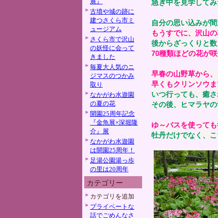
展』
急ぎ中を見学してみ
古墳や城の跡に
建つさくら市ミ
自分の思い込みが間
ュージアム
もうすでに、沢山の
さくら市で沢山
後からざっくりと数
の妖怪に会って
70種類ほどの花が
きました
毎夏大人気のニ
早春の山野草から、
ジマスのつかみ
早くもクリンソウま
取り
いつ行っても、癒さ
なかがわ水遊園
の夏の花
その後、ヒマラヤの
開園25周年記念
『金魚展×深堀隆
ゆ～バスを使っても
介』展
牡丹だけでなく、こ
なかがわ水遊園
は開園25周年！
足湯公園湯っ歩
の里は20周年
カテゴリー
カテゴリを追加
プライベートな
話でごめんなさ