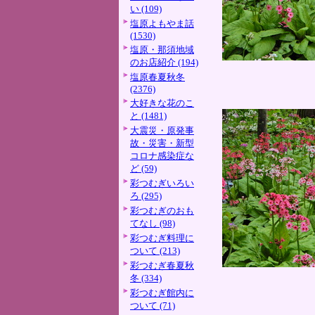
い (109)
塩原よもやま話
(1530)
塩原・那須地域
のお店紹介 (194)
塩原春夏秋冬
(2376)
大好きな花のこ
と (1481)
大震災・原発事
故・災害・新型
コロナ感染症な
ど (59)
彩つむぎいろい
ろ (295)
彩つむぎのおも
てなし (98)
彩つむぎ料理に
ついて (213)
彩つむぎ春夏秋
冬 (334)
彩つむぎ館内に
ついて (71)