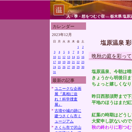
人・季・想をつむぐ宿 ― 栃木県 塩原
カレンダー
2023年12月
塩原温泉 
日
月
火
水
木
金
土
1
2
3
4
5
6
7
8
9
晩秋の庭を彩って
10
11
12
13
14
15
16
17
18
19
20
21
22
23
24
25
26
27
28
29
30
塩原温泉、今朝は晴
31
きょうから明後日ま
最新の記事
ちょっと嬉しくなり
ユニークな企画
展『真相に迫
昨日西那須野まで下
れ！科学捜査
平地のほうはまだ紅
展』
古墳や城の跡に
紅葉の時期はどうし
建つさくら市ミ
大変申し訳ないので
ュージアム
秋の終わりに彩つむ
さくら市で沢山