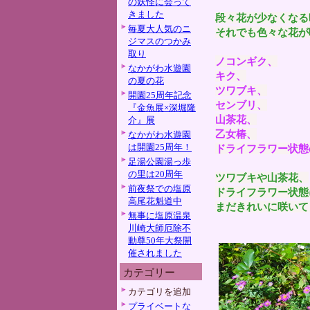
の妖怪に会って
きました
段々花が少なくなる
毎夏大人気のニ
それでも色々な花が
ジマスのつかみ
取り
ノコンギク、
なかがわ水遊園
キク、
の夏の花
ツワブキ、
開園25周年記念
センブリ、
『金魚展×深堀隆
山茶花、
介』展
乙女椿、
なかがわ水遊園
は開園25周年！
ドライフラワー状態
足湯公園湯っ歩
の里は20周年
ツワブキや山茶花、
前夜祭での塩原
ドライフラワー状態
高尾花魁道中
まだきれいに咲いて
無事に塩原温泉
川崎大師厄除不
動尊50年大祭開
催されました
カテゴリー
カテゴリを追加
プライベートな