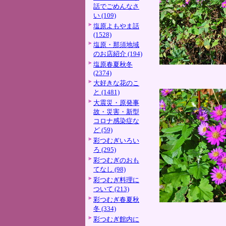
話でごめんなさ
い (109)
塩原よもやま話
(1528)
塩原・那須地域
のお店紹介 (194)
塩原春夏秋冬
(2374)
大好きな花のこ
と (1481)
大震災・原発事
故・災害・新型
コロナ感染症な
ど (59)
彩つむぎいろい
ろ (295)
彩つむぎのおも
てなし (98)
彩つむぎ料理に
ついて (213)
彩つむぎ春夏秋
冬 (334)
彩つむぎ館内に