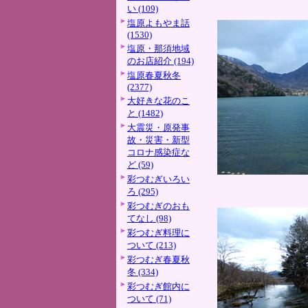
い (109)
塩原よもやま話
(1530)
塩原・那須地域
のお店紹介 (194)
塩原春夏秋冬
(2377)
大好きな花のこ
と (1482)
大震災・原発事
故・災害・新型
コロナ感染症な
ど (59)
彩つむぎいろい
ろ (295)
彩つむぎのおも
てなし (98)
彩つむぎ料理に
ついて (213)
彩つむぎ春夏秋
冬 (334)
彩つむぎ館内に
ついて (71)