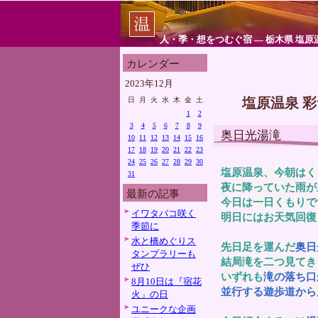
人・季・想をつむぐ宿 ― 栃木県 塩原
カレンダー
2023年12月
塩原温泉 
日
月
火
水
木
金
土
1
2
3
4
5
6
7
8
9
奥日光湯滝
10
11
12
13
14
15
16
17
18
19
20
21
22
23
24
25
26
27
28
29
30
塩原温泉、今朝はく
31
夜に降っていた雨が
最新の記事
今日は一日くもりで
イワタバコ咲く
明日にはお天気回復
季節に
水と橋めぐりス
先日足を運んだ
奥日
タンプラリーも
結局滝を二つ見てき
ぜひ
いずれも
滝の落ち口
8月10日は『宿花
並行する遊歩道から
火」の日
ユニークな企画