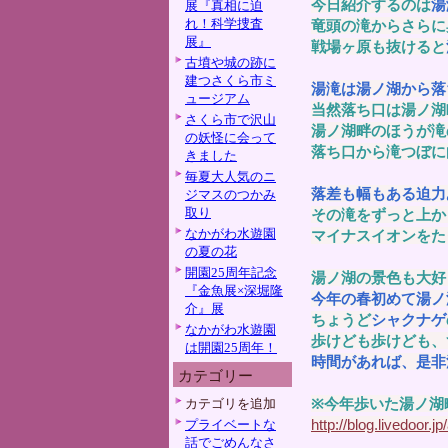
今日紹介するのは
湯
展『真相に迫
れ！科学捜査
竜頭の滝からさらに
展』
戦場ヶ原も抜けると
古墳や城の跡に
建つさくら市ミ
湯滝は湯ノ湖から落
ュージアム
当然落ち口は湯ノ湖
さくら市で沢山
湯ノ湖畔のほうが滝
の妖怪に会って
落ち口から滝つぼに
きました
毎夏大人気のニ
落差も幅もある迫力
ジマスのつかみ
取り
その滝をずっと上か
なかがわ水遊園
マイナスイオンをた
の夏の花
開園25周年記念
湯ノ湖の景色も大好
『金魚展×深堀隆
今年の春初めて湯ノ
介』展
ちょうど
シャクナゲ
なかがわ水遊園
歩けども歩けども、
は開園25周年！
時間があれば、是非
カテゴリー
※今年歩いた湯ノ湖
カテゴリを追加
http://blog.livedoor.
プライベートな
話でごめんなさ