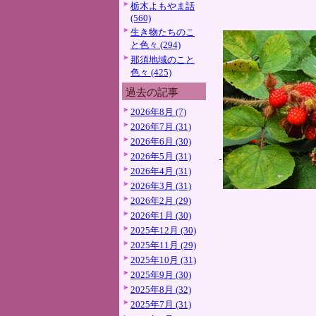
栃木よもやま話
(560)
生き物たちのこ
と色々 (294)
那須地域のこと
色々 (425)
過去の記事
2026年8月 (7)
2026年7月 (31)
2026年6月 (30)
2026年5月 (31)
2026年4月 (31)
2026年3月 (31)
2026年2月 (29)
2026年1月 (30)
2025年12月 (30)
2025年11月 (29)
2025年10月 (31)
2025年9月 (30)
2025年8月 (32)
2025年7月 (31)