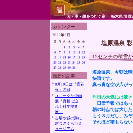
人・季・想をつむぐ宿 ― 栃木県 塩原
カレンダー
2022年3月
塩原温泉 
日
月
火
水
木
金
土
1
2
3
4
5
6
7
8
9
10
11
12
15センチの積雪
13
14
15
16
17
18
19
20
21
22
23
24
25
26
27
28
29
30
31
塩原温泉、今朝は晴
最新の記事
快晴です。
8月10日は『宿花
真っ青な空が広がっ
火」の日
ユニークな企画
昨日の天気には驚き
展『真相に迫
一日雪予報ではあっ
れ！科学捜査
朝の時点では大した
展』
もう３月だし、みぞ
古墳や城の跡に
それほど積もらない
建つさくら市ミ
ュージアム