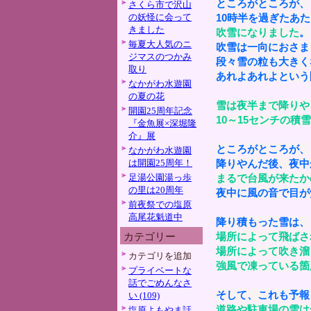
ところがところが、
さくら市で沢山
の妖怪に会って
10時半を過ぎたあ
きました
吹雪になりました
。
毎夏大人気のニ
吹雪は一向におさま
ジマスのつかみ
段々雪の粒も大きく
取り
あれよあれよという
なかがわ水遊園
の夏の花
雪は夜半まで降りや
開園25周年記念
10～15センチの積
『金魚展×深堀隆
介』展
ところがところが、
なかがわ水遊園
は開園25周年！
降りやんだ後、夜中
足湯公園湯っ歩
まるで台風が来たか
の里は20周年
夜中に風の音で目が
前夜祭での塩原
高尾花魁道中
降り積もった雪は、
場所によって飛ばさ
カテゴリー
場所によって吹き溜
カテゴリを追加
強風で凍っている箇
プライベートな
話でごめんなさ
そして、これも予報
い (109)
道路や駐車場の雪は
塩原よもやま話