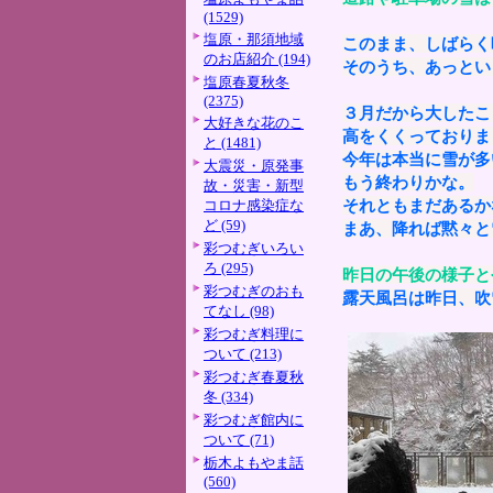
(1529)
塩原・那須地域
このまま、しばらく
のお店紹介 (194)
そのうち、あっとい
塩原春夏秋冬
(2375)
３月だから大したこ
大好きな花のこ
高をくくっておりま
と (1481)
今年は本当に雪が多
大震災・原発事
もう終わりかな。
故・災害・新型
それともまだあるか
コロナ感染症な
ど (59)
まあ、降れば黙々と
彩つむぎいろい
ろ (295)
昨日の午後の様子と
彩つむぎのおも
露天風呂は昨日、吹
てなし (98)
彩つむぎ料理に
ついて (213)
彩つむぎ春夏秋
冬 (334)
彩つむぎ館内に
ついて (71)
栃木よもやま話
(560)