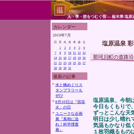
人・季・想をつむぐ宿 ― 栃木県 塩原
カレンダー
2019年7月
塩原温泉 
日
月
火
水
木
金
土
1
2
3
4
5
6
7
8
9
10
11
12
13
那珂川町の道路沿
14
15
16
17
18
19
20
21
22
23
24
25
26
27
28
29
30
31
最新の記事
水と橋めぐりス
タンプラリーも
ぜひ
塩原温泉、今朝
8月10日は『宿花
今日もくもりで
火」の日
ずっとこんな天
ユニークな企画
明日は少し晴れ
展『真相に迫
れ！科学捜査
気温もかなり低
展』
１枚羽織るもの