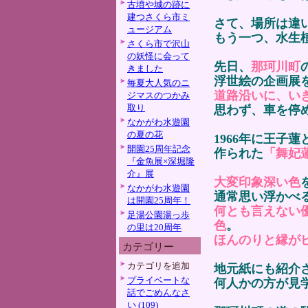
古墳や城の跡に
建つさくら市ミ
さて、場所は違
ュージアム
もう一つ、水生
さくら市で沢山
の妖怪に会って
先日、
那珂川町
きました
浮世絵の企画展
毎夏大人気のニ
道路沿いに、い
ジマスのつかみ
取り
思わず、車を停
なかがわ水遊園
の夏の花
1966年に王子
開園25周年記念
作られた
「舞妃
『金魚展×深堀隆
介』展
大変印象深い色
なかがわ水遊園
通常思い浮かべ
は開園25周年！
何とも言えない
足湯公園湯っ歩
色
。
の里は20周年
ほんのりと縁が
カテゴリー
カテゴリを追加
地元紙にも紹介
プライベートな
何人かの方が見
話でごめんなさ
い (109)