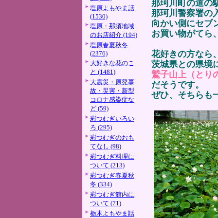
那珂川町の道の
塩原よもやま話
那珂川警察署の
(1530)
向かい側にセブ
塩原・那須地域
お買い物がてら
のお店紹介 (194)
塩原春夏秋冬
花好きの方なら
(2376)
大好きな花のこ
茨城県との県境
と (1481)
鷲子山上
（とり
大震災・原発事
だそうです。
故・災害・新型
ぜひ、そちらも
コロナ感染症な
ど (59)
彩つむぎいろい
ろ (295)
彩つむぎのおも
てなし (98)
彩つむぎ料理に
ついて (213)
彩つむぎ春夏秋
冬 (334)
彩つむぎ館内に
ついて (71)
栃木よもやま話