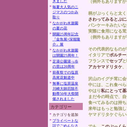
きました
（例外もありますが
毎夏大人気のニ
ジマスのつかみ
柄がぷっくらと太く
取り
さわってみるとぷに
なかがわ水遊園
パンケーキみたいな
の夏の花
実際に食用になる茸
開園25周年記念
（例外もありますが
『金魚展×深堀隆
介』展
その代表的なものが
なかがわ水遊園
イタリアで
ポルチー
は開園25周年！
フランスで
セップ
と
足湯公園湯っ歩
の里は20周年
アカヤマドリタケ
、
前夜祭での塩原
高尾花魁道中
沢山のイグチ茸に会
無事に塩原温泉
中には、これ食べら
川崎大師厄除不
やはり
私にとって基
動尊50年大祭開
まだ今の時点で、自
催されました
食べてみるのは持ち
カテゴリー
来年はもっと勉強し
ヤマドリタケぐらい
カテゴリを追加
プライベートな
話でごめんなさ
でも、
このぷっくら