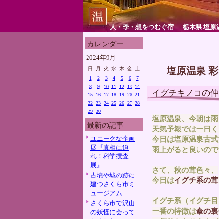
人・季・想をつむぐ宿 ― 栃木県 塩原
カレンダー
2024年9月
塩原温泉 
日
月
火
水
木
金
土
1
2
3
4
5
6
7
8
9
10
11
12
13
14
イグチキノコの仲
15
16
17
18
19
20
21
22
23
24
25
26
27
28
29
30
塩原温泉、今朝は雨
最新の記事
天気予報では一日く
ユニークな企画
今日は塩原温泉古式
展『真相に迫
雨上がると良いので
れ！科学捜査
展』
さて、秋の茸色々、
古墳や城の跡に
今日は
イグチ系の茸
建つさくら市ミ
ュージアム
イグチ系（イグチ目
さくら市で沢山
一番の特徴は
傘の裏
の妖怪に会って