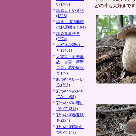
い (109)
どの茸も大好きです
塩原よもやま話
(1528)
塩原・那須地域
のお店紹介 (194)
塩原春夏秋冬
(2374)
大好きな花のこ
と (1481)
大震災・原発事
故・災害・新型
コロナ感染症な
ど (59)
彩つむぎいろい
ろ (295)
彩つむぎのおも
てなし (98)
彩つむぎ料理に
ついて (213)
彩つむぎ春夏秋
冬 (334)
彩つむぎ館内に
ついて (71)