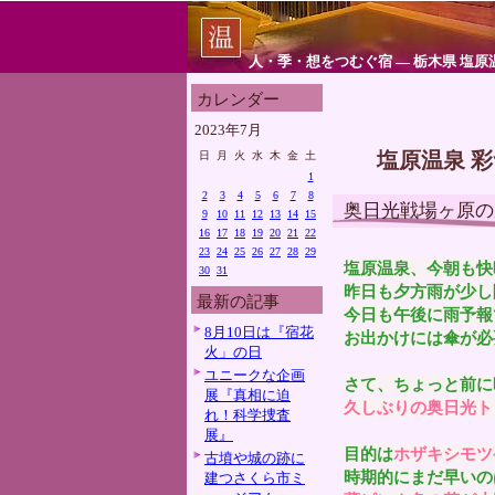
人・季・想をつむぐ宿 ― 栃木県 塩原
カレンダー
2023年7月
塩原温泉 
日
月
火
水
木
金
土
1
2
3
4
5
6
7
8
奥日光戦場ヶ原の
9
10
11
12
13
14
15
16
17
18
19
20
21
22
23
24
25
26
27
28
29
塩原温泉、今朝も快
30
31
昨日も夕方雨が少し
最新の記事
今日も午後に雨予報
8月10日は『宿花
お出かけには傘が必
火」の日
ユニークな企画
さて、ちょっと前に
展『真相に迫
久しぶりの奥日光ト
れ！科学捜査
展』
目的は
ホザキシモツ
古墳や城の跡に
時期的にまだ早いの
建つさくら市ミ