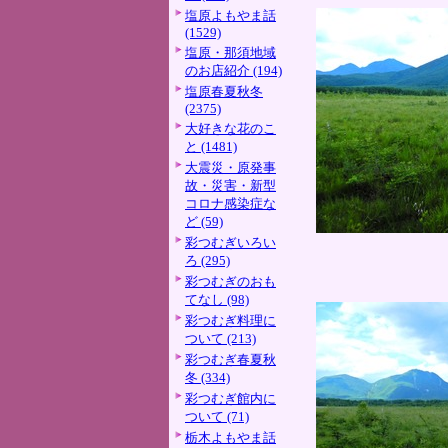
塩原よもやま話
(1529)
塩原・那須地域
のお店紹介 (194)
塩原春夏秋冬
(2375)
大好きな花のこ
と (1481)
大震災・原発事
故・災害・新型
コロナ感染症な
ど (59)
彩つむぎいろい
ろ (295)
彩つむぎのおも
てなし (98)
彩つむぎ料理に
ついて (213)
彩つむぎ春夏秋
冬 (334)
彩つむぎ館内に
ついて (71)
栃木よもやま話