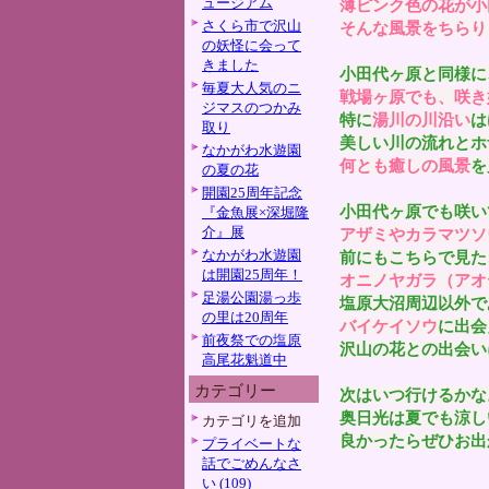
ュージアム
薄ピンク色の花が小
さくら市で沢山
そんな風景をちらり
の妖怪に会って
きました
小田代ヶ原と同様に
毎夏大人気のニ
戦場ヶ原でも、咲き
ジマスのつかみ
特に
湯川の川沿い
は
取り
美しい川の流れとホ
なかがわ水遊園
何とも癒しの風景
を
の夏の花
開園25周年記念
小田代ヶ原でも咲い
『金魚展×深堀隆
介』展
アザミやカラマツソ
なかがわ水遊園
前にもこちらで見た
は開園25周年！
オニノヤガラ（アオ
足湯公園湯っ歩
塩原大沼周辺以外で
の里は20周年
バイケイソウ
に出会
前夜祭での塩原
沢山の花との出会い
高尾花魁道中
カテゴリー
次はいつ行けるかな
奥日光は夏でも涼し
カテゴリを追加
良かったらぜひお出
プライベートな
話でごめんなさ
い (109)