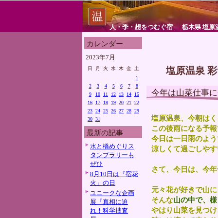
人・季・想をつむぐ宿 ― 栃木県 塩原
カレンダー
2023年7月
塩原温泉 
日
月
火
水
木
金
土
1
2
3
4
5
6
7
8
今年は山菜仕事に
9
10
11
12
13
14
15
16
17
18
19
20
21
22
23
24
25
26
27
28
29
塩
原温泉、今朝はく
30
31
この後雨になる予報
最新の記事
今日は一日雨のよう
水と橋めぐりス
涼しくて過ごしやす
タンプラリーも
ぜひ
さて、今日は、今年
8月10日は『宿花
火」の日
元々花が好きで山に
ユニークな企画
そんな
山の中で、様
展『真相に迫
やはり山菜を見つけ
れ！科学捜査