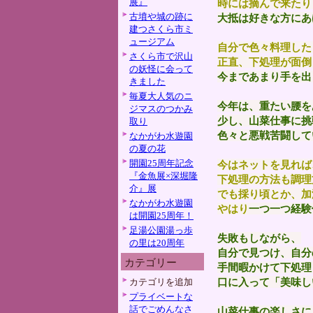
展』
時には摘んで来たり
古墳や城の跡に
大抵は好きな方にあ
建つさくら市ミ
ュージアム
自分で色々料理した
さくら市で沢山
正直、下処理が面倒
の妖怪に会って
今まであまり手を出
きました
毎夏大人気のニ
今年は、重たい腰を
ジマスのつかみ
少し、山菜仕事に挑
取り
色々と悪戦苦闘して
なかがわ水遊園
の夏の花
開園25周年記念
今はネットを見れば
『金魚展×深堀隆
下処理の方法も調理
介』展
でも採り頃とか、加
なかがわ水遊園
やはり
一つ一つ経験
は開園25周年！
足湯公園湯っ歩
失敗もしながら、
の里は20周年
自分で見つけ、自分
カテゴリー
手間暇かけて下処理
口に入って「美味し
カテゴリを追加
プライベートな
話でごめんなさ
山菜仕事の楽しさに