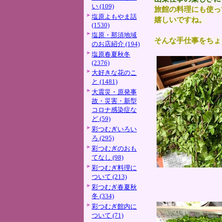
い (109)
旅館の料理にも使っ
塩原よもやま話
嬉しいですね。
(1530)
塩原・那須地域
そんな手仕事をちょ
のお店紹介 (194)
塩原春夏秋冬
(2376)
大好きな花のこ
と (1481)
大震災・原発事
故・災害・新型
コロナ感染症な
ど (59)
彩つむぎいろい
ろ (295)
彩つむぎのおも
てなし (98)
彩つむぎ料理に
ついて (213)
彩つむぎ春夏秋
冬 (334)
彩つむぎ館内に
ついて (71)